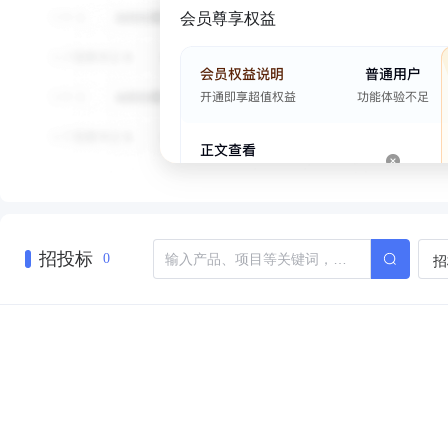
会员尊享权益
招投标
招
0