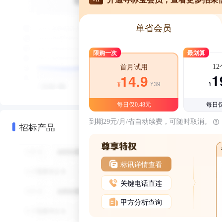
单省会员
限购一次
最划算
1
首月试用
1
14.9
¥39
¥
¥
每日仅0.48元
每日仅
到期29元/月/省自动续费，可随时取消。
招标产品
标讯详情查看
关键电话直连
甲方分析查询