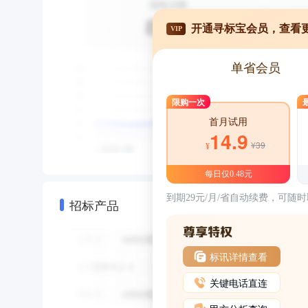
开通寻标宝会员，查看
VIP
单省会员
限购一次
首月试用
14.9
¥39
¥
每日仅0.48元
到期29元/月/省自动续费，可随
招标产品
标讯详情查看
关键电话直连