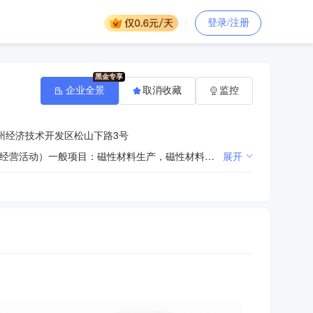
登录/注册
企业全景
取消收藏
监控
州经济技术开发区松山下路3号
许可项目：检验检测服务，技术进出口，货物进出口（依法须经批准的项目，经相关部门批准后方可开展经营活动）一般项目：磁性材料生产，磁性材料销售，新材料技术研发，稀土功能材料销售，有色金属压延加工，有色金属合金销售，电子专用材料制造，电子专用材料销售，电子专用材料研发，合成材料制造（不含危险化学品），合成材料销售，电子元器件与机电组件设备制造，电子元器件与机电组件设备销售，电机制造，技术服务、技术开发、技术咨询、技术交流、技术转让、技术推广,工程技术服务（规划管理、勘察、设计、监理除外）。（除许可业务外，可自主依法经营法律法规非禁止或限制的项目）
展开