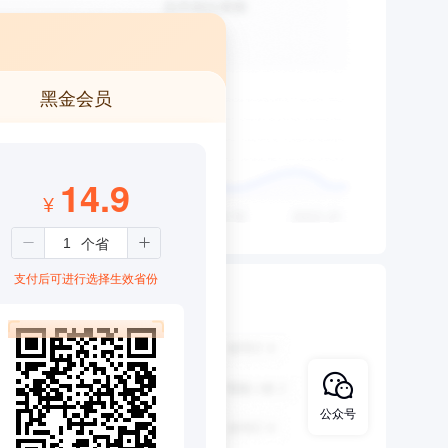
黑金会员
14.9
¥
支付后可进行选择生效省份
公众号