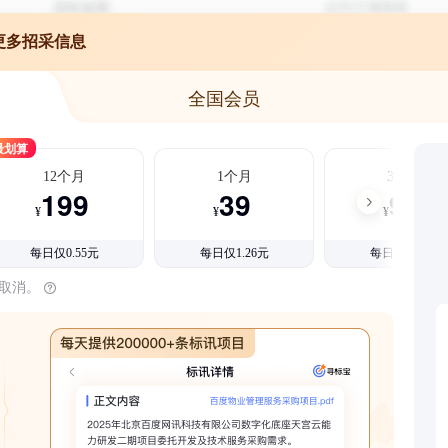
更多招采信息
全国会员
最划算
12个月
1个月
3个月
199
39
99
¥
¥
¥
每日仅0.55元
每日仅1.26元
每日仅1.08元
时取消。