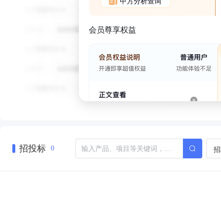
甲方分析查询
会员尊享权益
招投标
招
0