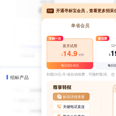
开通寻标宝会员，查看更多招采
VIP
单省会员
限购一次
最划算
1
首月试用
1
14.9
¥39
¥
¥
每日仅0.48元
每日仅
到期29元/月/省自动续费，可随时取消。
招标产品
标讯详情查看
关键电话直连