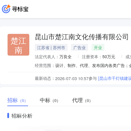
昆山市楚江南文化传播有限公司
楚江
南
江苏省 | 苏州市
广告业
开业
法定代表人：
万良全
注册资本：
50万元
成
经营范围：
最新动态：
参与
[昆山市千灯镇建
2026-07-03 10:57
招标
中标
代理
（0）
（0）
（0）
招标分析