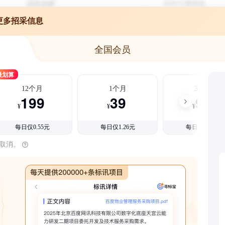
更多招采信息
全国会员
最划算
12个月
1个月
3个月
199
39
99
¥
¥
¥
每日仅0.55元
每日仅1.26元
每日仅1.08元
时取消。