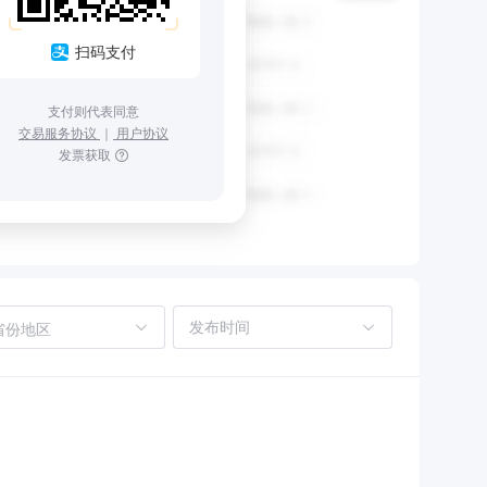
扫码支付
支付则代表同意
交易服务协议
｜
用户协议
发票获取
省份地区