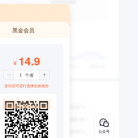
黑金会员
14.9
¥
支付后可进行选择生效省份
公众号