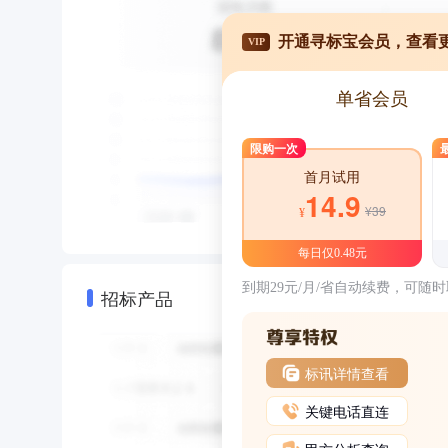
开通寻标宝会员，查看
VIP
单省会员
限购一次
首月试用
14.9
¥39
¥
每日仅0.48元
到期29元/月/省自动续费，可随
招标产品
标讯详情查看
关键电话直连