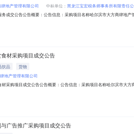
商肆地产管理有限公司
中标单位：
黑龙江宝宏税务师事务所有限责任公
服务成交公告公告概要：公告信息：采购项目名称哈尔滨市大方商肆地产管理
审查服务,服务/商务服务/税务服务/税务规划咨询服务采购单位哈尔滨市大
单赵明霞、黄光辉、李晓杰总成交金额￥60.000000万元（人民币）联系人
堂食材采购项目成交公告
品饮品
货物
肆地产管理有限公司
食材采购项目成交公告公告概要：公告信息：采购项目名称哈尔滨市大方商
/蔬菜加工品,货物/食品、饮料和烟草原料/农副食品，动、植物油制品/
:14评审专家（单一来源采购人员）名单侯明臣、宫丹晟、管雪婷总成交金额￥
划与广告推广采购项目成交公告