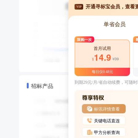
开通寻标宝会员，查看
VIP
单省会员
限购一次
首月试用
14.9
¥39
¥
每日仅0.48元
到期29元/月/省自动续费，可随
招标产品
标讯详情查看
关键电话直连
甲方分析查询