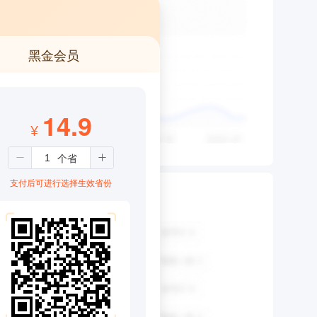
黑金会员
14.9
¥
支付后可进行选择生效省份