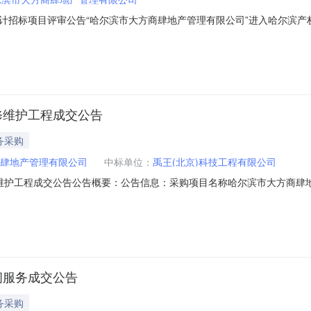
计招标项目评审公告“哈尔滨市大方商肆地产管理有限公司”进入哈尔滨产
参加。一、项目概况1.1项目名称：哈尔滨市大方商肆地产管理有限公司共
：90000元1.5分包情况：不分包1.6服务内容：提供共享办公设计服务，
修维护工程成交公告
务采购
肆地产管理有限公司
中标单位：
禹王(北京)科技工程有限公司
维护工程成交公告公告概要：公告信息：采购项目名称哈尔滨市大方商肆地
采购单位哈尔滨市大方商肆地产管理有限公司行政区域道里区公告时间2021
000万元（人民币）联系人及联系方式：项目联系人娄女士项目联系电话0451
问服务成交公告
务采购