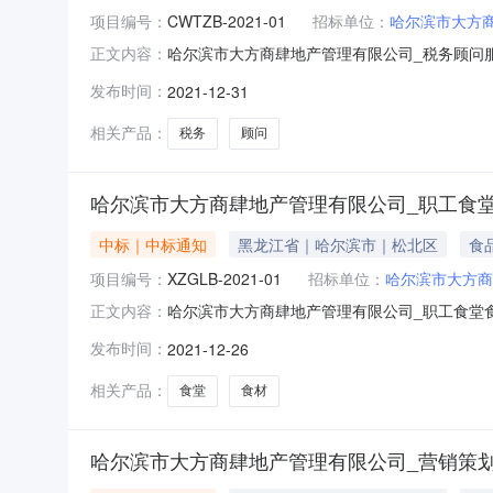
项目编号：
CWTZB-2021-01
招标单位：
哈尔滨市大方
哈尔滨市大方商肆地产管理有限公司_税务顾问
正文内容：
他税务服务,服务/商务服务/税务服务/税务编制
发布时间：
2021-12-31
月31日12:36评审专家（单一来源采购人员）名
相关产品：
税务
顾问
哈尔滨市大方商肆地产管理有限公司_职工食
中标｜中标通知
黑龙江省｜哈尔滨市｜松北区
食
项目编号：
XZGLB-2021-01
招标单位：
哈尔滨市大方商
哈尔滨市大方商肆地产管理有限公司_职工食堂
正文内容：
品、饮料和烟草原料/农副食品，动、植物油制品
发布时间：
2021-12-26
政区域道里区公告时间2021年12月26日11
高女士项目联系电
相关产品：
食堂
食材
哈尔滨市大方商肆地产管理有限公司_营销策