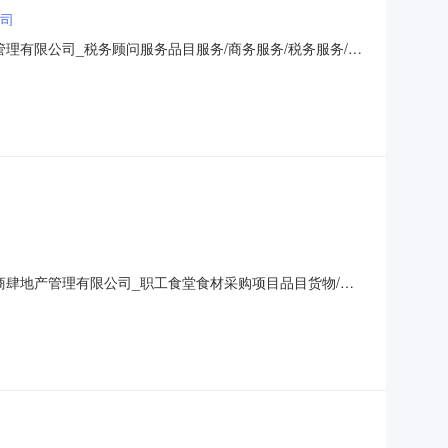
司
有限公司_税务顾问服务品目服务/商务服务/税务服务/其
方商肆地产管理有限公司行政区域道里区公告时间2021年12
及联系方式：项目联系人杨女士项目联系电话0451-51079
肆地产管理有限公司_职工食堂食材采购项目品目货物/食
其他农副食品采购单位哈尔滨市大方商肆地产管理有限公司行
99.000000万元（人民币）联系人及联系方式：项目联系人