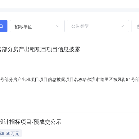
招标单位
4号部分房产出租项目项目信息披露
号部分房产出租项目项目信息披露项目名称哈尔滨市道里区东风街94号部分房
-08出租方申请与承诺本出租方拟出租持有的资产或资源，并委托哈尔滨产权交
是本出租方真实意愿表示，出租的标的产权权属清晰，本出租方对该标的
设计招标项目-预成交公示
8.50万元