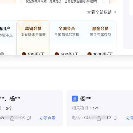
查看全部权益
**、杨**
娄**
娄
个
个
2
1
目：
相关项目：
立即查看
立
45
08
电话：
045
02
********
********