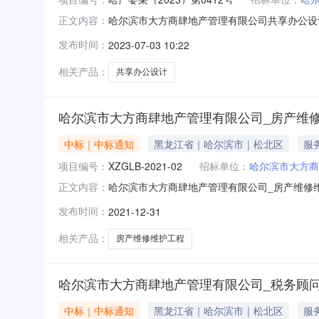
哈尔滨市大方商肆地产管理有限公司共享办公设
正文内容：
用综合评审的方式面向全国进行采购。欢迎供应商
发布时间：
2023-07-03 10:22
0412号1.3资金来源：自筹资金1.4采购预算
成1.8
相关产品：
共享办公设计
哈尔滨市大方商肆地产管理有限公司_房产维
中标｜中标通知
黑龙江省｜哈尔滨市｜松北区
服
项目编号：
XZGLB-2021-02
招标单位：
哈尔滨市大方商
哈尔滨市大方商肆地产管理有限公司_房产维修
正文内容：
他建筑物、构筑物修缮,工程/修缮工程/房屋修缮
发布时间：
2021-12-31
志民、富小蔓、李智忠总成交金额￥165.000
采购单
相关产品：
房产维修维护工程
哈尔滨市大方商肆地产管理有限公司_税务顾
中标｜中标通知
黑龙江省｜哈尔滨市｜松北区
服