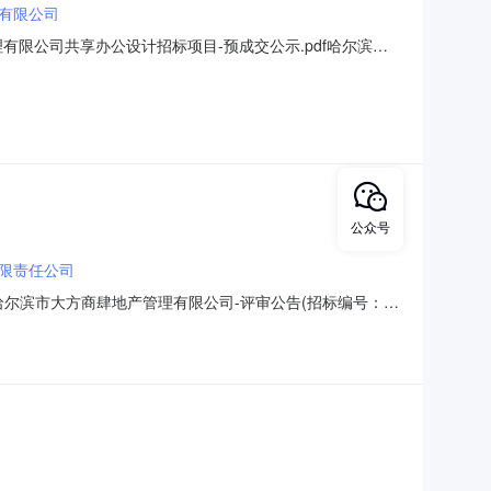
有限公司
有限公司共享办公设计招标项目-预成交公示.pdf哈尔滨市
年07月13日16时00分00秒公示结束时间：2023年07月
会评审，确定001第1包的中标候选人，现公示如
公众号
限责任公司
f哈尔滨市大方商肆地产管理有限公司-评审公告(招标编号：哈
：哈产委采（2023）第0412号），已由项目审批/核准/
标。二、项目概况和招标范围项目规模：-。招标内容与范