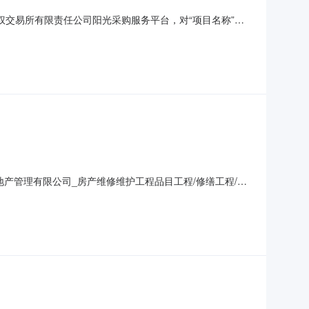
权交易所有限责任公司阳光采购服务平台，对“项目名称”采
享办公设计招标项目1.2项目编号：哈产委采（2023）第
具体要求详见评审文件。1.7服务期限：自签订合同后15日内完
产管理有限公司_房产维修维护工程品目工程/修缮工程/其
年12月31日13:08评审专家（单一来源采购人员）名单张
-51079002采购单位哈尔滨市大方商肆地产管理有限公司