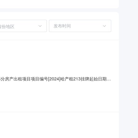
省份地区
产出租项目项目编号[2024]哈产租213挂牌起始日期
易所公开披露产权出租信息和组织交易活动。依照公开、公平、公
拥有完全的处置权且实施不存在任何限制条件。2、本出租方