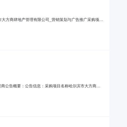
市大方商肆地产管理有限公司_营销策划与广告推广采购项目
:20评审专家（单一来源采购人员）名单李多玲、穆红娟、李
4采购单位哈尔滨市大方商肆地产管理有限公司采购单位地址哈尔滨
争性磋商公告概要：公告信息：采购项目名称哈尔滨市大方商肆
审查服务,服务/商务服务/税务服务/税务规划咨询服务采购单
21年12月24日每日:8:00至12:00下