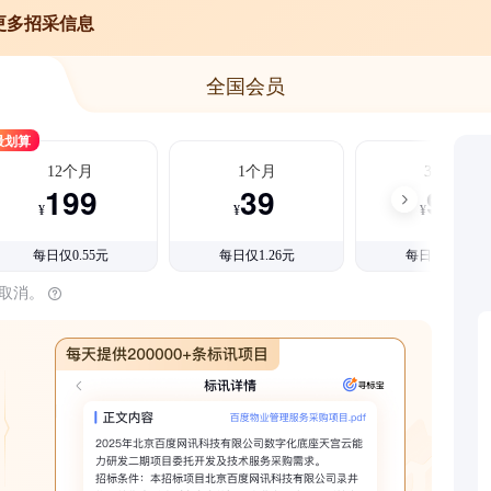
更多招采信息
全国会员
最划算
12个月
1个月
3个月
199
39
99
¥
¥
¥
每日仅0.55元
每日仅1.26元
每日仅1.08元
时取消。