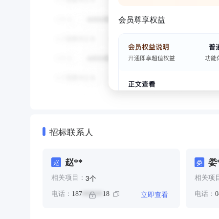
会员尊享权益
招标联系人
赵**
娄
赵
娄
个
3
相关项目：
相关项
立即查看
电话：
187
18
电话：
0
******