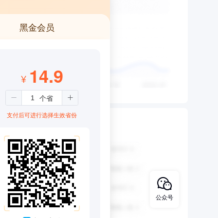
黑金会员
14.9
¥
支付后可进行选择生效省份
公众号