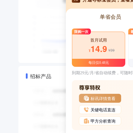
单省会员
限购一次
首月试用
14.9
¥39
¥
每日仅0.48元
到期29元/月/省自动续费，可随
招标产品
标讯详情查看
关键电话直连
甲方分析查询