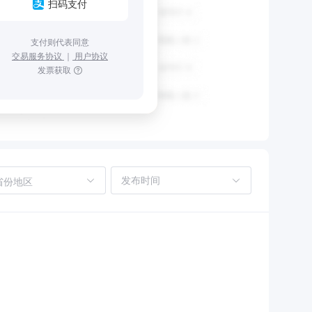
扫码支付
支付则代表同意
交易服务协议
｜
用户协议
发票获取
省份地区