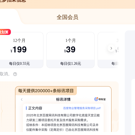
全国会员
最划算
12个月
1个月
3个月
199
39
99
¥
¥
¥
每日仅0.55元
每日仅1.26元
每日仅1.08元
时取消。