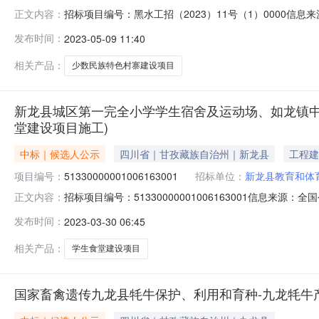
招标项目编号：黑水工招（2023）11号（1）0000信
正文内容：
州中介机构信用系统5.阿坝州政府采购网上竞价系统黑水县芦
发布时间：
2023-05-09 11:40
易系统2.阿坝州政府采购电子交易系统3.阿坝州国有产权
相关产品：
少数民族特色村寨建设项目
新龙县城区第一完全小学学生宿舍及运动场、如龙镇中
堂建设项目施工)
中标｜候选人公示
四川省｜甘孜藏族自治州｜新龙县
工程建
项目编号：
51330000001006163001
招标单位：
新龙县教育和体
招标项目编号：51330000001006163001信
正文内容：
龙县城区第一完全小学学生宿舍及运动场、如龙镇中心小学学生
发布时间：
2023-03-30 06:45
一完全小学学生宿舍及运动场、如龙镇中心小学学生食堂
名称新龙县城
相关产品：
学生食堂建设项目
国家畜禽遗传九龙县牦牛保护、利用和育种-九龙牦牛