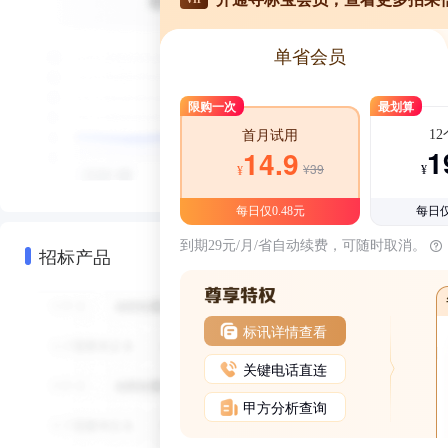
单省会员
限购一次
最划算
1
首月试用
1
14.9
¥39
¥
¥
每日仅0.48元
每日仅
到期29元/月/省自动续费，可随时取消。
招标产品
标讯详情查看
关键电话直连
甲方分析查询