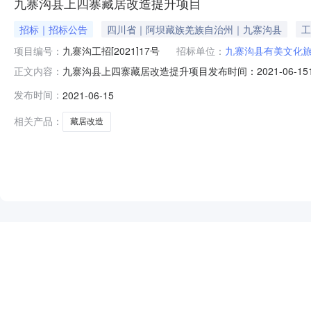
九寨沟县上四寨藏居改造提升项目
招标｜招标公告
四川省｜阿坝藏族羌族自治州｜九寨沟县
工
项目编号：
九寨沟工招[2021]17号
招标单位：
九寨沟县有美文化
九寨沟县上四寨藏居改造提升项目发布时间：2021-06-1
正文内容：
藏居改造提升项目(项目名称)设计施工总承包/标段招标公
发布时间：
2021-06-15
案机关名称)以川投资备【2020-513225-50-03-5
相关产品：
藏居改造
NEW
HOT
5折起