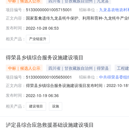
中标｜候选人公示
四川省｜甘孜藏族自治州｜九龙县
项目编号：
51330000001005715001
招标单位：
九龙县农牧农村
国家畜禽遗传九龙县牦牛保护、利用和育种-九龙牦牛产业链提
正文内容：
目编号：51330000001005715001国家畜禽
发布时间：
2022-10-28 06:53
标结果公示项目及标段名称国家畜禽遗传九龙县牦牛保护
九龙县农
相关产品：
产业链提升
得荣县乡镇综合服务设施建设项目
中标｜候选人公示
四川省｜甘孜藏族自治州｜得荣县
工程建
项目编号：
51330000001005650001
招标单位：
中共得荣县委组
得荣县乡镇综合服务设施建设项目发布时间：2022-10-18
正文内容：
综合服务设施建设项目项目业主中共得荣县委组织部项目业主联系
发布时间：
2022-10-19 06:36
公司招标代理机构联系电话028-86158662开标地点甘孜州康
相关产品：
建设项目
设施
泸定县综合应急救援基础设施建设项目