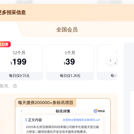
更多招采信息
全国会员
最划算
12个月
1个月
3个月
199
39
99
¥
¥
¥
每日仅0.55元
每日仅1.26元
每日仅1.08元
时取消。