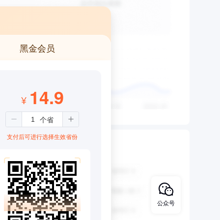
黑金会员
14.9
¥
支付后可进行选择生效省份
公众号