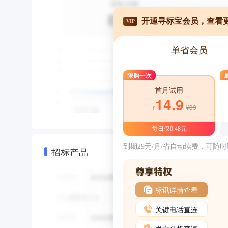
开通寻标宝会员，查看
VIP
单省会员
限购一次
首月试用
14.9
¥39
¥
每日仅0.48元
到期29元/月/省自动续费，可随
招标产品
标讯详情查看
关键电话直连