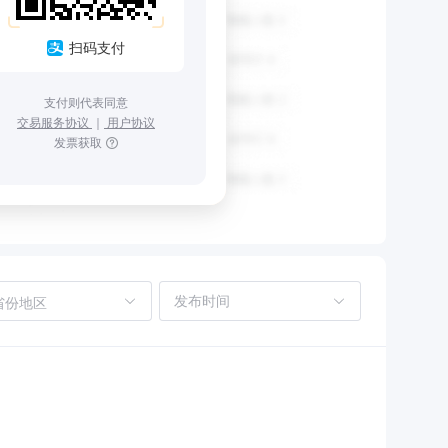
扫码支付
支付则代表同意
交易服务协议
｜
用户协议
发票获取
省份地区