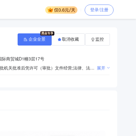
登录/注册
企业全景
取消收藏
监控
际商贸城D1幢3层17号
法律、法规、国务院决定规定禁止的不得经营；法律、法规、国务院决定规定应当许可（审批）的，经审批机关批准后凭许可（审批）文件经营;法律、法规、国务院决定规定无需许可（审批）的，市场主体自主选择经营。（许可项目：测绘服务。（依法须经批准的项目，经相关部门批准后方可开展经营活动，具体经营项目以相关部门批准文件或许可证件为准）一般项目：绘图、计算及测量仪器销售；软件开发；导航、测绘、气象及海洋专用仪器销售；地理遥感信息服务；工程技术服务（规划管理、勘察、设计、监理除外）；房地产咨询；信息咨询服务（不含许可类信息咨询服务）；房屋拆迁服务；工程造价咨询业务；信息技术咨询服务；技术服务、技术开发、技术咨询、技术交流、技术转让、技术推广；社会稳定风险评估；不动产登记代理服务；土地整治服务；打字复印；数据处理和存储支持服务；信息系统集成服务；数字内容制作服务（不含出版发行）；承接档案服务外包；规划设计管理；土地调查评估服务；生态恢复及生态保护服务；地质灾害治理服务；地质勘查技术服务；基础地质勘查；矿产资源储量估算和报告编制服务。（除依法须经批准的项目外，凭营业执照依法自主开展经营活动））
展开