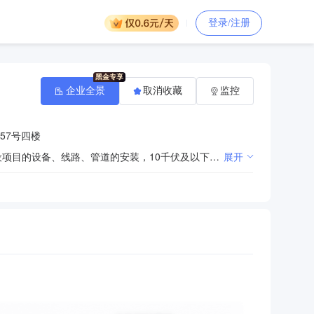
登录/注册
企业全景
取消收藏
监控
57号四楼
一般项目：机电设备安装工程专业承包贰级：可承担投资额1500万元及以下的一般工业和公共、民用建设项目的设备、线路、管道的安装，10千伏及以下变配电站工程，非标准钢构件的制作、安装（凭资质证执业）；空调设备销售、维修（国家有专项规定的除外）；机电设备、环保设备、五金、建筑材料（不含危险化学品）、办公设备、合同能源管理、节能环保设备的研发、销售、租赁、安装（国家有专项规定的除外），环保咨询服务，能量回收系统研发，资源循环利用服务技术咨询（除依法须经批准的项目外，凭营业执照依法自主开展经营活动）
展开