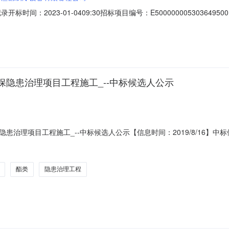
：2023-01-0409:30招标项目编号：E500000005303649500
公司;项目负责人:;报价:0.00元/%;工期:日历天;质量要求:;保证金金
工期:日历天;质量要求:;保证金金额:0.00元,投标文件递交时间:
隐患治理项目工程施工_--中标候选人公示
治理项目工程施工_--中标候选人公示【信息时间：2019/8/16】中标
--经依法组建的评标委员会的评审，中标候选人均符合招标文件要求的资
）有限公司重庆市恒旭实业集团有限公司重庆川维建安工程有限公司投标报价（元/
酯类
隐患治理工程