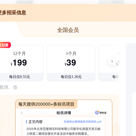
更多招采信息
全国会员
最划算
12个月
1个月
3个月
199
39
99
¥
¥
¥
每日仅0.55元
每日仅1.26元
每日仅1.08元
时取消。