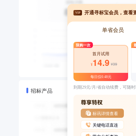
开通寻标宝会员，查看
VIP
单省会员
限购一次
首月试用
14.9
¥39
¥
每日仅0.48元
到期29元/月/省自动续费，可随
招标产品
标讯详情查看
关键电话直连