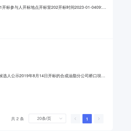
1开标参与人开标地点开标室202开标时间2023-01-0409:30
额:0.00元,投标文件递交时间:未上传,投标人名称:重庆同泽
候选人公示2019年8月14日开标的合成油脂分公司桥口坝酯
格能力条件，结果公示如下：排序第一中标候选人第二中标候
%）3857023.18元3759869.74元397723
共 2 条
1