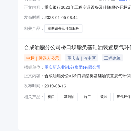
重庆银行2022年工程空调设备及伴随服务开标记录开标时间
正文内容：
开标记录内容投标人名称:重庆市恒德制冷设备有限责任
发布时间：
2023-01-05 06:44
冷暖设备有限公司;项目负责人:;报价:0.00元/%;
相关产品：
空调设备及伴随服务
合成油脂分公司桥口坝酯类基础油装置废气环保
中标｜候选人公示
重庆市｜渝中区
工程建筑
招标单位：
重庆新永业制冷(集团)有限公司
合成油脂分公司桥口坝酯类基础油装置废气环保隐患
正文内容：
类基础油装置废气环保隐患治理项目工程施工_
发布时间：
2019-08-16
选人第三中标候选人投标人名称重庆新永业制冷（集团
相关产品：
桥口
基础油
施工
装置
废气环保