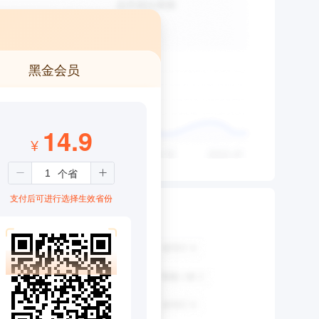
黑金会员
14.9
¥
支付后可进行选择生效省份