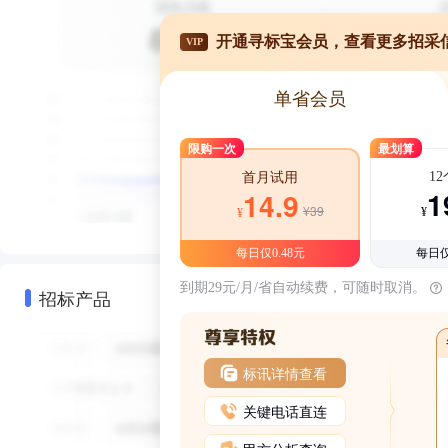
开通寻标宝会员，查看更多招采
VIP
单省会员
限购一次
最划算
1
首月试用
1
14.9
¥39
¥
¥
每日仅0.48元
每日仅
到期29元/月/省自动续费，可随时取消。
招标产品
标讯详情查看
关键电话直连