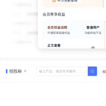
甲方分析查询
会员尊享权益
招投标
招
0