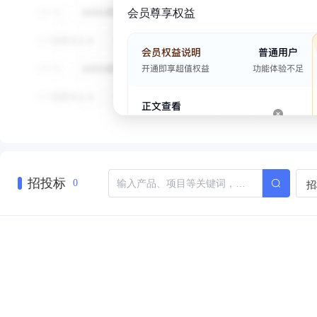
会员尊享权益
招投标
招
0