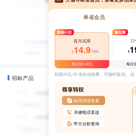
单省会员
限购一次
最划算
1
首月试用
1
14.9
¥39
¥
¥
每日仅0.48元
每日仅
到期29元/月/省自动续费，可随时取消。
招标产品
标讯详情查看
关键电话直连
甲方分析查询