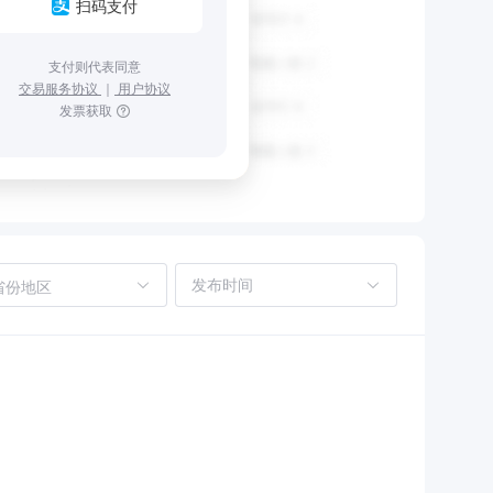
扫码支付
支付则代表同意
交易服务协议
｜
用户协议
发票获取
省份地区