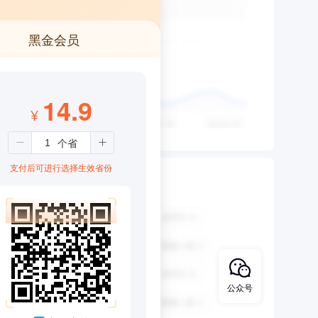
黑金会员
14.9
¥
支付后可进行选择生效省份
公众号