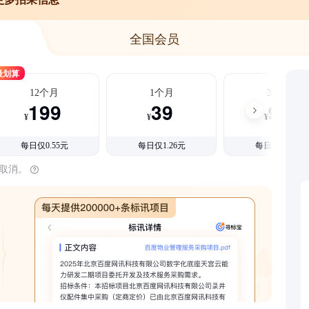
全国会员
最划算
12个月
1个月
3个月
199
39
99
¥
¥
¥
每日仅0.55元
每日仅1.26元
每日仅1.08元
时取消。