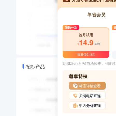
单省会员
限购一次
首月试用
14.9
¥39
¥
每日仅0.48元
到期29元/月/省自动续费，可随
招标产品
标讯详情查看
关键电话直连
甲方分析查询