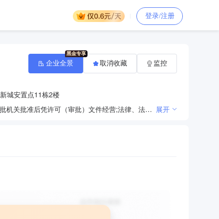
登录/注册
企业全景
取消收藏
监控
新城安置点11栋2楼
法律、法规、国务院决定规定禁止的不得经营；法律、法规、国务院决定规定应当许可（审批）的，经审批机关批准后凭许可（审批）文件经营;法律、法规、国务院决定规定无需许可（审批）的，市场主体自主选择经营。（石材机械与配件的研发、推广及销售；装卸服务，自有房屋租赁，普通仓储服务，物业管理，环保设备，电器设备，通讯设备、通信设备的销售，建材，石材耗材及物料，大理石、花岗石、人造石、石材的研发、设计、加工及销售，石材产品推广展示，物业管理，物流管理，石材废渣处理，再生资源回收、加工及利用。（依法须经批准的项目，经相关部门批准后方可开展经营活动））
展开