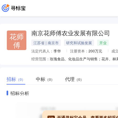
南京花师傅农业发展有限公司
花师
傅
江苏省 | 南京市
研究和试验发展
开业
法定代表人：
李华
注册资本：
200万元
成
经营范围：
招标
中标
代理
（0）
（0）
（0）
招标分析
开通寻标宝会员，查看更多招采
VIP