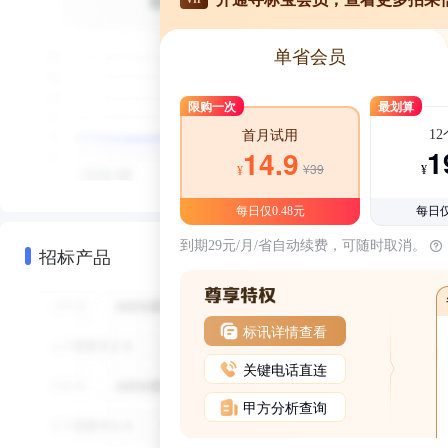
单省会员
限购一次
最划算
1
首月试用
1
14.9
¥39
¥
¥
每日仅0.48元
每日仅
到期29元/月/省自动续费，可随时取消。
招标产品
标讯详情查看
关键电话直连
甲方分析查询