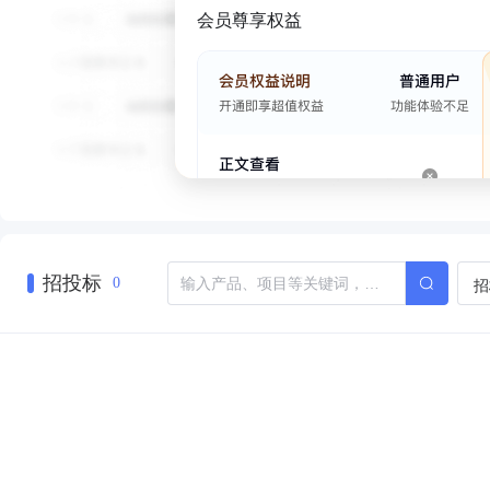
会员尊享权益
招投标
招
0