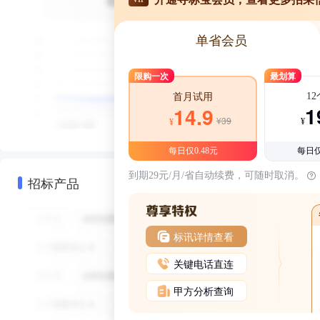
单省会员
限购一次
最划算
1
首月试用
1
14.9
¥39
¥
¥
每日仅0.48元
每日仅
到期29元/月/省自动续费，可随时取消。
招标产品
标讯详情查看
关键电话直连
甲方分析查询