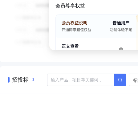
会员尊享权益
招投标
招
0