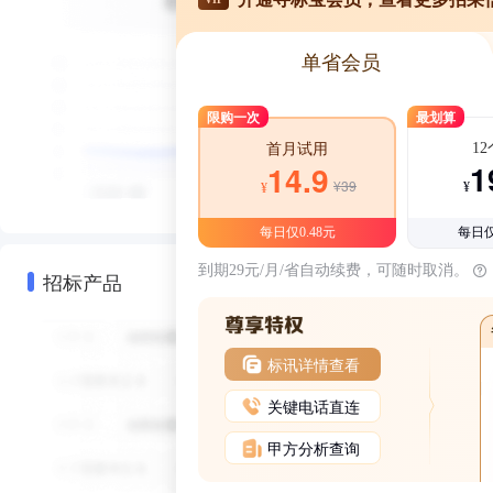
单省会员
限购一次
最划算
1
首月试用
1
14.9
¥39
¥
¥
每日仅0.48元
每日仅
到期29元/月/省自动续费，可随时取消。
招标产品
标讯详情查看
关键电话直连
甲方分析查询