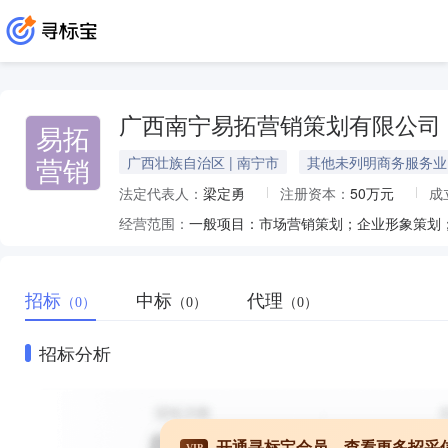
广西南宁易拓营销策划有限公司
易拓
营销
广西壮族自治区 | 南宁市
其他未列明商务服务业
法定代表人：
梁定勇
注册资本：
50万元
成
经营范围：
招标
中标
代理
（0）
（0）
（0）
招标分析
开通寻标宝会员，查看更多招采
VIP