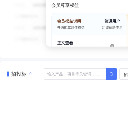
会员尊享权益
招投标
招
0