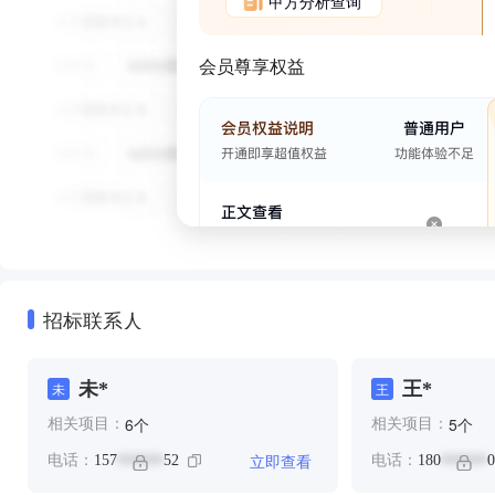
甲方分析查询
会员尊享权益
招标联系人
未*
王*
未
王
个
个
6
5
相关项目：
相关项目：
立即查看
电话：
157
52
电话：
180
0
******
******