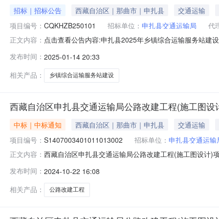
招标｜招标公告
西藏自治区｜那曲市｜申扎县
交通运输
项目编号：
CQKHZB250101
招标单位：
申扎县交通运输局
代
点击查看公告内容:申扎县2025年乡镇综合运输服务站建设项
正文内容：
藏自治区,那曲地区,申扎县一、招标条件本申扎县2025
发布时间：
2025-01-14 20:33
交通运输局。本项目已具备招标条件，现招标方式为公开招
招标项目划分
相关产品：
乡镇综合运输服务站建设
西藏自治区申扎县交通运输局公路改建工程(施工图设计
中标｜中标通知
西藏自治区｜那曲市｜申扎县
交通运输
项目编号：
S1407003401011013002
招标单位：
申扎县交通运输
西藏自治区申扎县交通运输局公路改建工程(施工图设计)项目项
正文内容：
图设计)项目（招标项目编号：S14070034010110
发布时间：
2024-10-22 16:08
卡乡人民政府至曲松普6村公路改建工程项目施工图设计：
相关产品：
公路改建工程