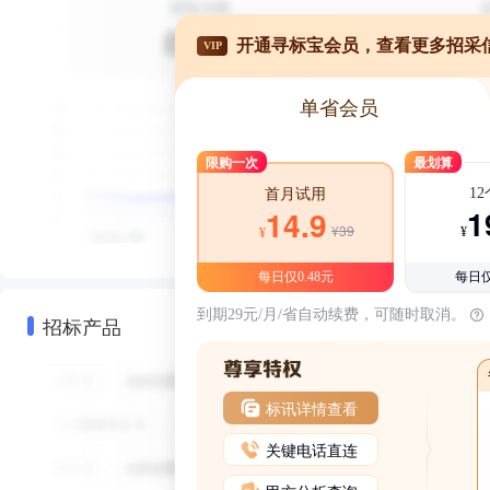
开通寻标宝会员，查看更多招采
VIP
单省会员
限购一次
最划算
1
首月试用
1
14.9
¥39
¥
¥
每日仅0.48元
每日仅
到期29元/月/省自动续费，可随时取消。
招标产品
标讯详情查看
关键电话直连