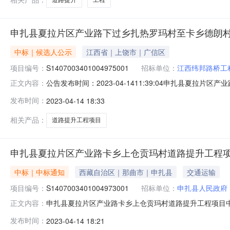
申扎县夏拉片区产业路下过乡扎热罗玛村至卡乡德朗
中标｜候选人公示
江西省｜上饶市｜广信区
项目编号：
S1407003401004975001
招标单位：
江西纬邦路桥工
公告发布时间：2023-04-1411:39:04申扎县夏拉片
正文内容：
间:2023-04-1412:00公示结束时间:2023-04-1
发布时间：
2023-04-14 18:33
评标委员会评审，确定001申扎县夏拉片区产业路下过乡
相关产品：
道路提升工程项目
申扎县夏拉片区产业路卡乡上仓贡玛村道路提升工程
中标｜中标通知
西藏自治区｜那曲市｜申扎县
交通运输
项目编号：
S1407003401004973001
招标单位：
申扎县人民政府
申扎县夏拉片区产业路卡乡上仓贡玛村道路提升工程项目中标结
正文内容：
项目编号：S1407003401004973001），确定
发布时间：
2023-04-14 18:21
贡玛村道路提升工程项目：中标人:江西晟铭建设工程有限公