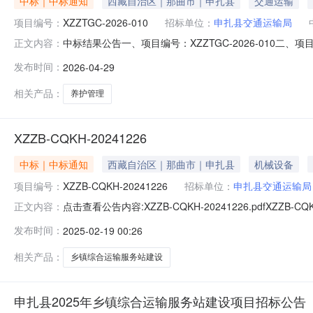
中标｜中标通知
西藏自治区｜那曲市｜申扎县
交通运输
项目编号：
XZZTGC-2026-010
招标单位：
申扎县交通运输局
中标结果公告一、项目编号：XZZTGC-2026-010
正文内容：
任公司供应商地址：西藏自治区那曲市申扎县申扎镇中信路博
发布时间：
2026-04-29
的信息：申扎县2026年第二阶段(乡道、专用公路、村
法》(计价
相关产品：
养护管理
XZZB-CQKH-20241226
中标｜中标通知
西藏自治区｜那曲市｜申扎县
机械设备
项目编号：
XZZB-CQKH-20241226
招标单位：
申扎县交通运输局
点击查看公告内容:XZZB-CQKH-20241226.pdfXZZB-
正文内容：
2025年乡镇综合运输服务站建设项目:1、中标候选人基
发布时间：
2025-02-19 00:26
合格标准），工期/交货期/服务期：365天；中标候选人第
相关产品：
乡镇综合运输服务站建设
申扎县2025年乡镇综合运输服务站建设项目招标公告