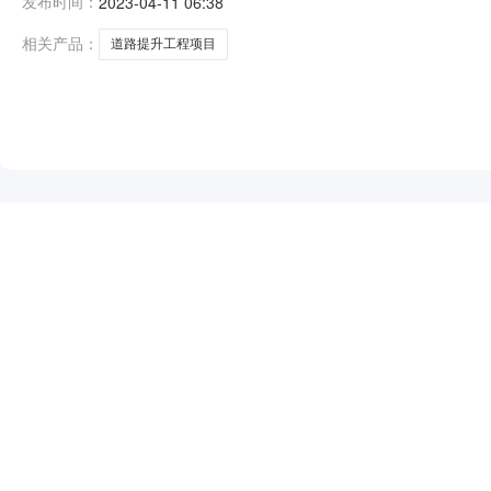
发布时间：
2023-04-11 06:38
扎县夏拉片区产业路卡乡上仓贡玛村道路提升工程项目的中
相关产品：
道路提升工程项目
NEW
HOT
5折起
暂时没有搜索结果…