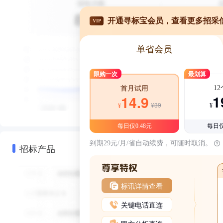
开通寻标宝会员，查看更多招采
VIP
单省会员
限购一次
最划算
1
首月试用
1
14.9
¥39
¥
¥
每日仅0.48元
每日仅
到期29元/月/省自动续费，可随时取消。
招标产品
标讯详情查看
关键电话直连