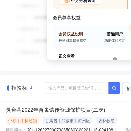
甲方分析查询
会员尊享权益
招投标
招
4
灵台县2022年畜禽遗传资源保护项目(二次)
中标｜中标通知
甘肃省｜武威市｜凉州区
农林牧渔
项目编号：
D01-12622700079265086Y-20221116-024108-1
招