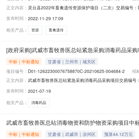
灵台县2022年畜禽遗传资源保护项目（二次）交易编号：D01-1262
正文内容：
2815:59:59开标场地：1楼开标室评标信息评标开始时间：20
发布时间：
2022-11-29 17:09
投标金额（万元或费率）1E620000060002012524100143.
相关产品：
资源
畜禽遗传
[政府采购]武威市畜牧兽医总站紧急采购消毒药品采购
中标｜中标通知
甘肃省｜兰州市｜城关区
项目编号：
D01-12622300076758870C-20210625-004684-2
招
武威市畜牧兽医总站紧急采购消毒药品采购项目交易编号：D01-1262
正文内容：
07-1910:00:00开标场地：2楼第四开标厅评标信息评标开始
发布时间：
2021-07-19
标段编号投标金额（万元）1甘肃省兴动保商贸有限公司E620600
相关产品：
消毒药品
武威市畜牧兽医总站消毒物资和防护物资采购项目中
中标｜中标通知
甘肃省｜武威市｜凉州区
预算44.12万元