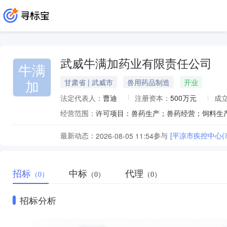
武威牛满加药业有限责任公司
牛满
加
甘肃省 | 武威市
兽用药品制造
开业
法定代表人：
曹迪
注册资本：
500万元
成
经营范围：
最新动态：
参与
[平凉市疾控中心
2026-08-05 11:54
招标
中标
代理
（0）
（0）
（0）
招标分析