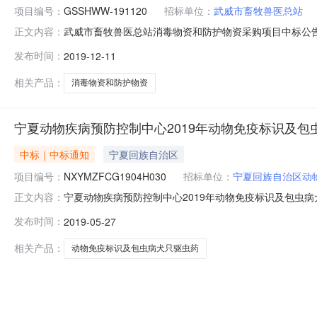
项目编号：
GSSHWW-191120
招标单位：
武威市畜牧兽医总站
武威市畜牧兽医总站消毒物资和防护物资采购项目中标公告
正文内容：
用材料采购单位武威市畜牧兽医总站行政区域武威市公告时间20
发布时间：
2019-12-11
霖王德卿,于景文王权,于天明总中标金额￥41.965400
相关产品：
消毒物资和防护物资
宁夏动物疾病预防控制中心2019年动物免疫标识及
中标｜中标通知
宁夏回族自治区
项目编号：
NXYMZFCG1904H030
招标单位：
宁夏回族自治区动
宁夏动物疾病预防控制中心2019年动物免疫标识及包虫
正文内容：
识及包虫病犬只驱虫药进行政府采购项目品目货物/医药品/
发布时间：
2019-05-27
物疾病预防控制中心行政区域宁夏回族自治区公告时间2019年
￥1
相关产品：
动物免疫标识及包虫病犬只驱虫药