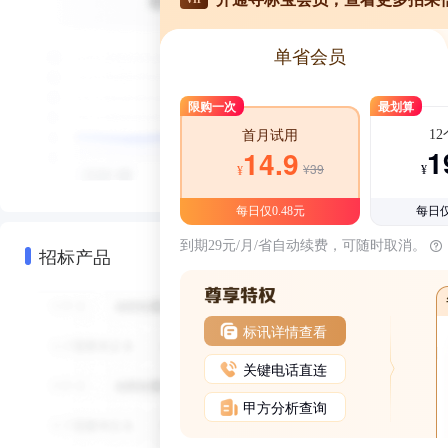
单省会员
限购一次
最划算
1
首月试用
1
14.9
¥39
¥
¥
每日仅0.48元
每日仅
到期29元/月/省自动续费，可随时取消。
招标产品
标讯详情查看
关键电话直连
甲方分析查询