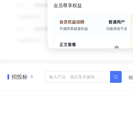
会员尊享权益
招投标
招
0