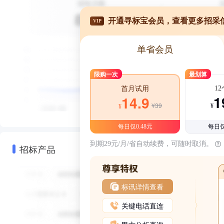
开通寻标宝会员，查看更多招采
VIP
单省会员
限购一次
最划算
1
首月试用
1
14.9
¥39
¥
¥
每日仅0.48元
每日仅
到期29元/月/省自动续费，可随时取消。
招标产品
标讯详情查看
关键电话直连