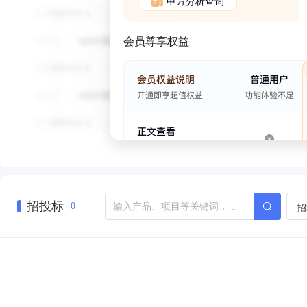
甲方分析查询
会员尊享权益
招投标
招
0