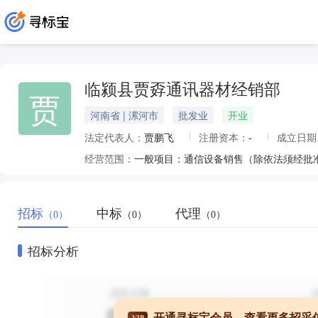
临颍县贾孬通讯器材经销部
贾
河南省 | 漯河市
批发业
开业
法定代表人：
贾鹏飞
注册资本：
-
成立日期
经营范围：
一般项目：通信设备销售（除依法须经批
招标
中标
代理
（0）
（0）
（0）
招标分析
开通寻标宝会员，查看更多招采
VIP