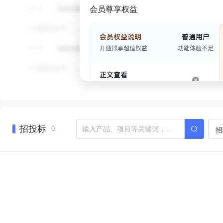
会员尊享权益
招投标
招
0