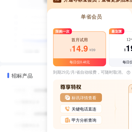
单省会员
限购一次
最划算
1
首月试用
1
14.9
¥39
¥
¥
每日仅0.48元
每日仅
到期29元/月/省自动续费，可随时取消。
招标产品
标讯详情查看
关键电话直连
甲方分析查询