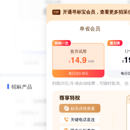
开通寻标宝会员，查看更多招采
VIP
单省会员
限购一次
最划算
1
首月试用
1
14.9
¥39
¥
¥
每日仅0.48元
每日仅
到期29元/月/省自动续费，可随时取消。
招标产品
标讯详情查看
关键电话直连