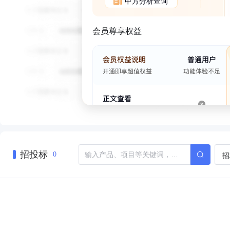
甲方分析查询
会员尊享权益
招投标
招
0