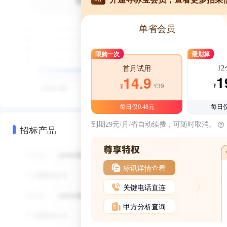
单省会员
限购一次
最划算
1
首月试用
1
14.9
¥39
¥
¥
每日仅0.48元
每日仅
到期29元/月/省自动续费，可随时取消。
招标产品
标讯详情查看
关键电话直连
甲方分析查询