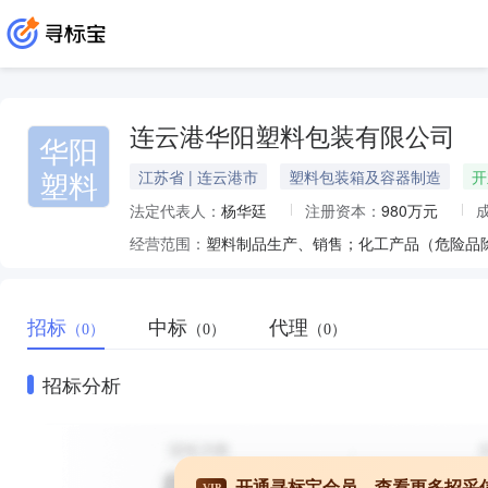
连云港华阳塑料包装有限公司
华阳
塑料
江苏省 | 连云港市
塑料包装箱及容器制造
开
法定代表人：
杨华廷
注册资本：
980万元
经营范围：
招标
中标
代理
（0）
（0）
（0）
招标分析
开通寻标宝会员，查看更多招采
VIP