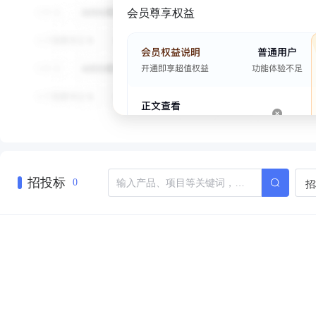
会员尊享权益
招投标
招
0