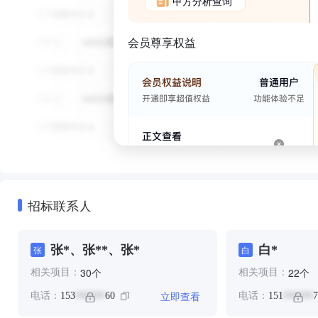
甲方分析查询
会员尊享权益
招标联系人
张*、张**、张*
白*
张
白
个
个
30
22
相关项目：
相关项目：
立即查看
电话：
153
60
电话：
151
7
******
******