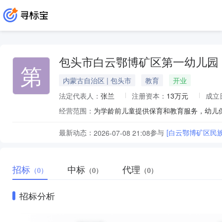
包头市白云鄂博矿区第一幼儿园
第
内蒙古自治区 | 包头市
教育
开业
法定代表人：
张兰
注册资本：
13万元
成立
经营范围：
最新动态：
参与
[白云鄂博矿区民
2026-07-08 21:08
招标
中标
代理
（0）
（0）
（0）
招标分析