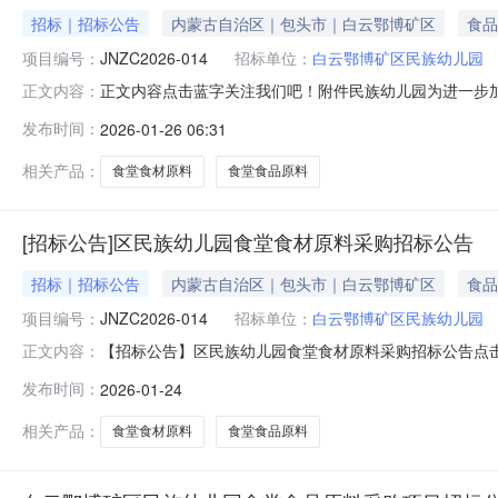
招标｜招标公告
内蒙古自治区｜包头市｜白云鄂博矿区
食品
项目编号：
JNZC2026-014
招标单位：
白云鄂博矿区民族幼儿园
正文内容点击蓝字关注我们吧！附件民族幼儿园为进一步
正文内容：
定，我园委托内蒙古金诺项目管理有限公司，采用公开招
发布时间：
2026-01-26 06:31
相关要求的合格供应商参加，具体要求如下：项目名称白云鄂
分2个标段白云鄂博矿区民族幼儿园食
相关产品：
食堂食材原料
食堂食品原料
[招标公告]区民族幼儿园食堂食材原料采购招标公告
招标｜招标公告
内蒙古自治区｜包头市｜白云鄂博矿区
食品
项目编号：
JNZC2026-014
招标单位：
白云鄂博矿区民族幼儿园
【招标公告】区民族幼儿园食堂食材原料采购招标公告点
正文内容：
并结合我园实际，经园领导班子研究决定，我园委托内蒙
发布时间：
2026-01-24
标投标公共服务平台》发布。欢迎符合相关要求的合格供应商
招标总投资额50万元标段划分本项目
相关产品：
食堂食材原料
食堂食品原料