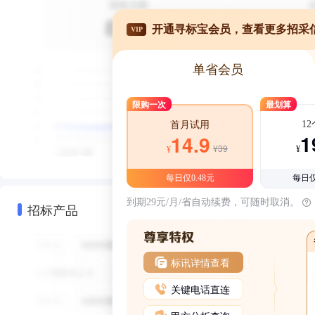
开通寻标宝会员，查看更多招采
VIP
单省会员
限购一次
最划算
1
首月试用
1
14.9
¥39
¥
¥
每日仅0.48元
每日仅
到期29元/月/省自动续费，可随时取消。
招标产品
标讯详情查看
关键电话直连