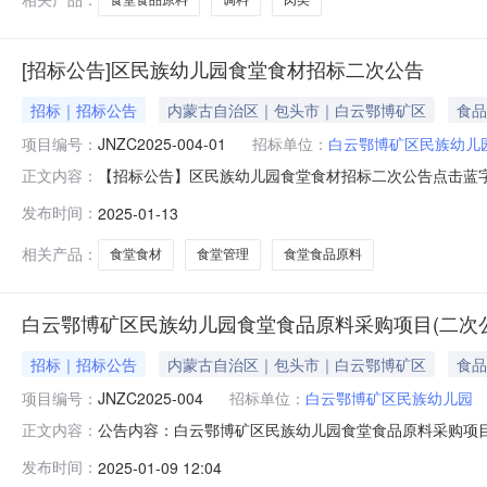
[招标公告]区民族幼儿园食堂食材招标二次公告
招标｜招标公告
内蒙古自治区｜包头市｜白云鄂博矿区
食品
项目编号：
JNZC2025-004-01
招标单位：
白云鄂博矿区民族幼儿
【招标公告】区民族幼儿园食堂食材招标二次公告点击蓝
正文内容：
合我园实际，经园领导班子研究决定，我园委托内蒙古金
发布时间：
2025-01-13
参加，具体要求如下：项目名称白云鄂博矿区民族幼儿园食堂
云鄂博矿区民族幼儿园调料、奶类、
相关产品：
食堂食材
食堂管理
食堂食品原料
白云鄂博矿区民族幼儿园食堂食品原料采购项目(二次公
招标｜招标公告
内蒙古自治区｜包头市｜白云鄂博矿区
食品
项目编号：
JNZC2025-004
招标单位：
白云鄂博矿区民族幼儿园
公告内容：白云鄂博矿区民族幼儿园食堂食品原料采购项目（
正文内容：
鄂博矿区民族幼儿园食堂食品原料采购项目已由项目审批/
发布时间：
2025-01-09 12:04
标方式为公开招标。二、项目概况和招标范围规模：白云鄂