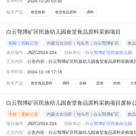
发布时间：
2024-12-20 03:36
加，具体要求如下：项目名称白云鄂博矿区民族幼儿园食堂食
鄂博矿区民族幼儿园调料、奶类、杂粮
相关产品：
食堂食材
食堂食品原料
调料
白云鄂博矿区民族幼儿园食堂食品原料采购项目
招标｜招标公告
内蒙古自治区｜包头市｜白云鄂博矿区
食品
项目编号：
JNZC2024-224
招标单位：
白云鄂博矿区民族幼儿园
公告内容：白云鄂博矿区民族幼儿园食堂食品原料采购项目（
正文内容：
幼儿园食堂食品原料采购项目已由项目审批/核准/备案机
发布时间：
2024-12-18 17:18
招标条件，现招标方式为公开招标。二、项目概况和招标范
白云鄂博矿区民族幼儿园调料、
相关产品：
食堂食品原料
调料
杂粮
蛋类
肉类
大
白云鄂博矿区民族幼儿园食堂食品原料采购项目废标
中标｜废标公告
内蒙古自治区｜包头市｜白云鄂博矿区
食品
项目编号：
JNZC2024-224
招标单位：
白云鄂博矿区民族幼儿园
公告内容：白云鄂博矿区民族幼儿园食堂食品原料采购项目废
正文内容：