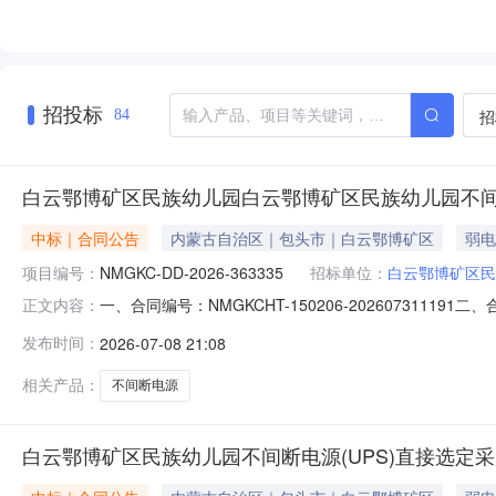
招投标
招
84
白云鄂博矿区民族幼儿园白云鄂博矿区民族幼儿园不间
中标｜合同公告
内蒙古自治区｜包头市｜白云鄂博矿区
弱电
项目编号：
NMGKC-DD-2026-363335
招标单位：
白云鄂博矿区民
一、合同编号：NMGKCHT-150206-2026073111
正文内容：
项目名称：白云鄂博矿区民族幼儿园采购订单五、合同主体
发布时间：
2026-07-08 21:08
15149340070供应商(乙方)：包头市意达科技贸易有
相关产品：
不间断电源
白云鄂博矿区民族幼儿园不间断电源(UPS)直接选定