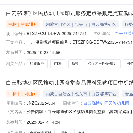
白云鄂博矿区民族幼儿园印刷服务定点采购定点直购
中标｜中标通知
内蒙古自治区｜包头市｜白云鄂博矿区
服务
项目编号：
BTSZFCG-DDFW-2025-744751
招标单位：
白云鄂博
一、项目概述项目编号：BTSZFCG-DDFW-2025
正文内容：
(元)：9,309.00项目开始时间：2025-10-2314:2
发布时间：
2025-10-23 15:56
务）二、需求明细编号项目需求数量计量单位1因庆活动照
相关产品：
印刷服务
KT板
条幅
公示栏+卡槽+照片
彩
白云鄂博矿区民族幼儿园食堂食品原料采购项目中标
中标｜中标通知
内蒙古自治区｜包头市｜白云鄂博矿区
食品
项目编号：
JNZC2025-004
招标单位：
白云鄂博矿区民族幼儿园
公告内容：白云鄂博矿区民族幼儿园食堂食品原料采购项目中标
正文内容：
粮、大米白面食用油，蛋类等采购（招标编号：JNZC2025-
发布时间：
2025-02-14 14:54
鄂博矿区民族幼儿园肉类采购（招标编号：JNZC2025-00
相关产品：
食堂食品原料
调料
肉类