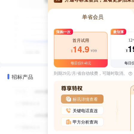
单省会员
限购一次
最划算
1
首月试用
1
14.9
¥39
¥
¥
每日仅0.48元
每日仅
到期29元/月/省自动续费，可随时取消。
招标产品
标讯详情查看
关键电话直连
甲方分析查询