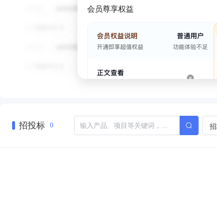
会员尊享权益
招投标
招
0