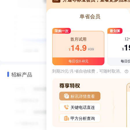
单省会员
限购一次
最划算
1
首月试用
1
14.9
¥39
¥
¥
每日仅0.48元
每日仅
到期29元/月/省自动续费，可随时取消。
招标产品
标讯详情查看
关键电话直连
甲方分析查询