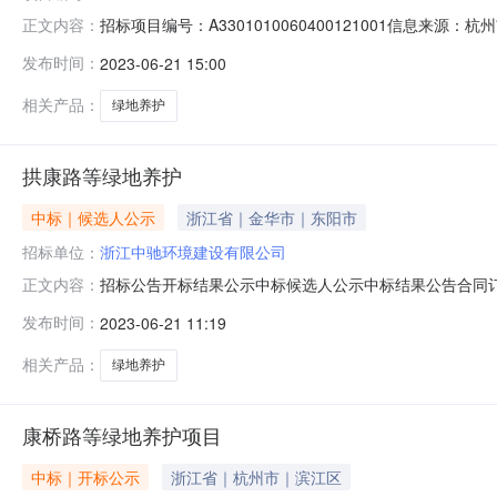
招标项目编号：A3301010060400121001信息来
正文内容：
开标地点第10开标室开标时间2023-06-2009:30开
发布时间：
2023-06-21 15:00
间：2023/06/20；投标人名称：林竣建设有限公司，报价：
相关产品：
绿地养护
拱康路等绿地养护
中标｜候选人公示
浙江省｜金华市｜东阳市
招标单位：
浙江中驰环境建设有限公司
招标公告开标结果公示中标候选人公示中标结果公告合同订立信息拱康路等绿地养
正文内容：
息发布时间：2023-06-2009:30:00【字号大中小
发布时间：
2023-06-21 11:19
话:18657107750代理机构:名称:耀华建设管理有限公司
相关产品：
绿地养护
康桥路等绿地养护项目
中标｜开标公示
浙江省｜杭州市｜滨江区