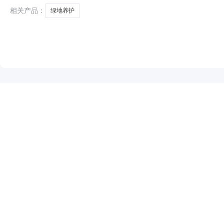
相关产品：
绿地养护
NEW
HOT
5折起
暂时没有搜索结果…