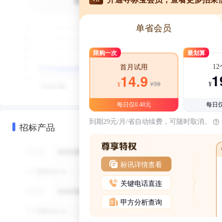
单省会员
限购一次
最划算
1
首月试用
1
14.9
¥39
¥
¥
每日仅0.48元
每日仅
到期29元/月/省自动续费，可随时取消。
招标产品
标讯详情查看
关键电话直连
甲方分析查询