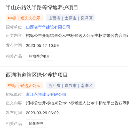
半山东路沈半路等绿地养护项目
中标｜候选人公示
山西省｜太原市｜迎泽区
招标单位：
山西省帝华建设有限公司
招标公告开标结果公示中标候选人公示中标结果公告合同订立信息半山东路沈
正文内容：
32023-05-16信息发布时间：2023-05-1609:
发布时间：
2023-05-17 10:59
号联系人:朱異安电话:18657107750代理机构:名称
相关产品：
绿地养护项目
西湖街道辖区绿化养护项目
中标｜候选人公示
浙江省｜嘉兴市｜南湖区
招标单位：
浙江永祥建设有限公司
招标公告开标结果公示中标候选人公示中标结果公告西湖街道辖区绿化养护项目A
正文内容：
布时间：2023-03-2809:30:00【字号大中小】信
发布时间：
2023-03-29 06:22
话:13325817190代理机构:名称:杭州天恒投资建设管理
相关产品：
绿化养护