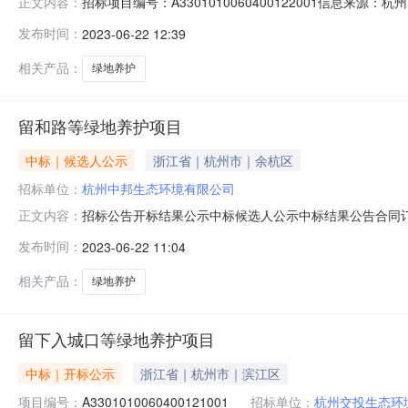
招标项目编号：A3301010060400122001信息来
正文内容：
地点第10开标室开标时间2023-06-2109:30开标记
发布时间：
2023-06-22 12:39
2023/06/21；投标人名称：贵州黔安泰建设有限公司，报价
相关产品：
绿地养护
留和路等绿地养护项目
中标｜候选人公示
浙江省｜杭州市｜余杭区
招标单位：
杭州中邦生态环境有限公司
招标公告开标结果公示中标候选人公示中标结果公告合同订立信息留和路等绿地
正文内容：
21信息发布时间：2023-06-2109:30:00【字号
发布时间：
2023-06-22 11:04
话:13867411216代理机构:名称:浙江西建工程管理有
相关产品：
绿地养护
留下入城口等绿地养护项目
中标｜开标公示
浙江省｜杭州市｜滨江区
项目编号：
A3301010060400121001
招标单位：
杭州交投生态环