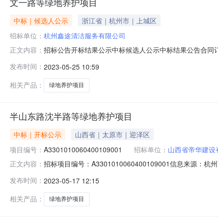
文一路等绿地养护项目
中标｜候选人公示
浙江省｜杭州市｜上城区
招标单位：
杭州鑫途清洁服务有限公司
招标公告开标结果公示中标候选人公示中标结果公告合同订立信息文一路等绿地
正文内容：
25信息发布时间：2023-05-2509:30:00【字号大
发布时间：
2023-05-25 10:59
代理机构:名称:浙江方圆工程咨询有限公司地址:文三西路9号联
相关产品：
绿地养护项目
半山东路沈半路等绿地养护项目
中标｜开标公示
山西省｜太原市｜迎泽区
项目编号：
A3301010060400109001
招标单位：
山西省帝华建设
招标项目编号：A3301010060400109001信息来
正文内容：
与人开标地点第8开标室开标时间2023-05-1609:30
发布时间：
2023-05-17 12:15
间：2023/05/16；投标人名称：仙居凯欣市政园林股份有
相关产品：
绿地养护项目