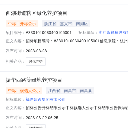
西湖街道辖区绿化养护项目
中标｜开标公示
浙江省｜嘉兴市｜南湖区
项目编号：
A3301010060400105001
招标单位：
浙江永祥建设有
招标项目编号：A3301010060400105001信息来
正文内容：
开标地点第8开标室开标时间2023-03-2809:30开标
发布时间：
2023-03-28
2023/03/28；投标人名称：扬州三信建设工程有限公司，报
相关产品：
绿化养护
振华西路等绿地养护项目
中标｜候选人公示
江西省｜南昌市｜南昌县
招标单位：
福途建设集团有限公司
招标公告开标结果公示中标候选人公示中标结果公告振华西路等绿地养护项目A3
正文内容：
时间：2023-03-2109:30:00【字号大中小】信息
发布时间：
2023-03-22 06:25
话:13867411216代理机构:名称:杭州西建建设工程审