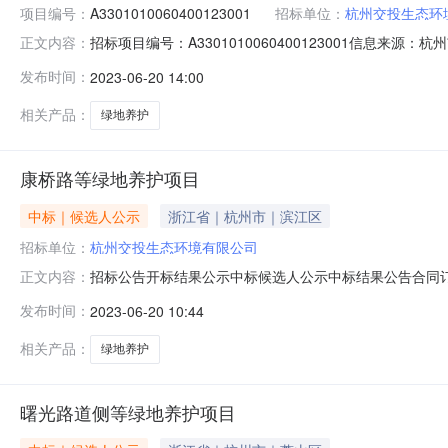
项目编号：
A3301010060400123001
招标单位：
杭州交投生态环
招标项目编号：A3301010060400123001信息来
正文内容：
地点第3开标室开标时间2023-06-1909:30开标记录
发布时间：
2023-06-20 14:00
2023/06/19；投标人名称：杭州绿亚市政园林建设有限公
相关产品：
绿地养护
康桥路等绿地养护项目
中标｜候选人公示
浙江省｜杭州市｜滨江区
招标单位：
杭州交投生态环境有限公司
招标公告开标结果公示中标候选人公示中标结果公告合同订立信息康桥路等绿地
正文内容：
19信息发布时间：2023-06-1909:30:00【字
发布时间：
2023-06-20 10:44
口白石巷199号联系人:朱工电话:18657107750代理
相关产品：
绿地养护
曙光路道侧等绿地养护项目