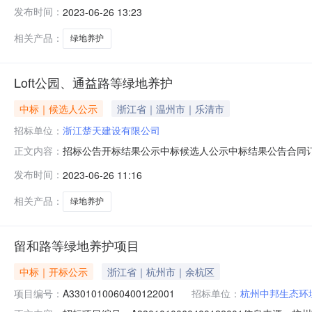
开标地点第3开标室开标时间2023-06-2509:30开标
发布时间：
2023-06-26 13:23
2023/06/25；投标人名称：浙江之辉建设有限公司，报价：
相关产品：
绿地养护
Loft公园、通益路等绿地养护
中标｜候选人公示
浙江省｜温州市｜乐清市
招标单位：
浙江楚天建设有限公司
招标公告开标结果公示中标候选人公示中标结果公告合同订立信息Loft公园
正文内容：
62023-06-25信息发布时间：2023-06-2509:3
发布时间：
2023-06-26 11:16
联系人:朱工电话:18657107750代理机构:名称:浙江
相关产品：
绿地养护
留和路等绿地养护项目
中标｜开标公示
浙江省｜杭州市｜余杭区
项目编号：
A3301010060400122001
招标单位：
杭州中邦生态环