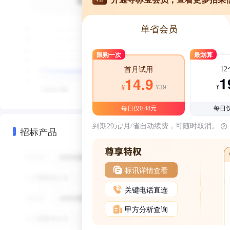
单省会员
限购一次
最划算
1
首月试用
1
14.9
¥39
¥
¥
每日仅0.48元
每日仅
到期29元/月/省自动续费，可随时取消。
招标产品
标讯详情查看
关键电话直连
甲方分析查询