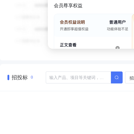
会员尊享权益
招投标
招
0