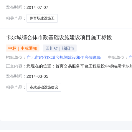
县全民健身活动中心及甘孜县民族中学体育场建设中标公
发布时间：
2014-07-07
文化旅游和广播影视体育局项目业主（招标人）联系电话0836
2014/6/2411:0
相关产品：
体育场建设施工
卡尔城综合体市政基础设施建设项目施工标段
中标｜中标通知
四川省｜绵阳市
招标单位：
广元市昭化区城乡规划建设和住房保障局
中标单位：
您现在的位置：首页交易服务平台工程建设中标结果卡尔城
正文内容：
设施建设项目中标公示。中标候选人公示项目及标段名称
发布时间：
2014-03-05
人）联系电话0839-8722254招标代理机构四川省中基建设
投
相关产品：
市政基础设施建设