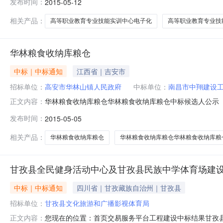
发布时间：
2015-05-12
业学院本级行政区域江西省公告时间2015年05月12日
见公告正文采购人江
相关产品：
高等职业教育专业技能实训中心电子化
高等职业教育专业技
华林粮食收纳库粮仓
中标｜中标通知
江西省｜吉安市
招标单位：
高安市华林山镇人民政府
中标单位：
南昌市中翔建设
华林粮食收纳库粮仓华林粮食收纳库粮仓中标候选人公示【信
正文内容：
工程施工招标中标候选人公示招标工程项目基本信息建设单位
发布时间：
2015-05-05
标范围图示工程招标控制价元开标时间2015年05月0
1359109.65元建造
相关产品：
华林粮食收纳库粮仓
华林粮食收纳库粮仓华林粮食收纳库粮
甘孜县全民健身活动中心及甘孜县民族中学体育场建
中标｜中标通知
四川省｜甘孜藏族自治州｜甘孜县
招标单位：
甘孜县文化旅游和广播影视体育局
您现在的位置：首页交易服务平台工程建设中标结果甘孜县
正文内容：