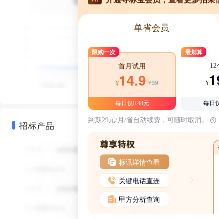
单省会员
限购一次
最划算
1
首月试用
1
14.9
¥39
¥
¥
每日仅0.48元
每日仅
到期29元/月/省自动续费，可随时取消。
招标产品
标讯详情查看
关键电话直连
甲方分析查询