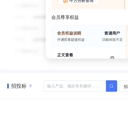
甲方分析查询
会员尊享权益
招投标
招
0