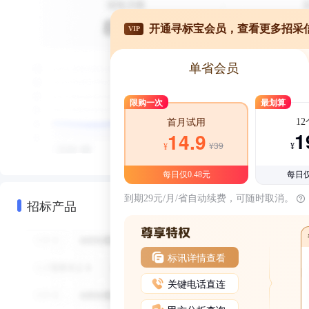
开通寻标宝会员，查看更多招采
VIP
单省会员
限购一次
最划算
1
首月试用
1
14.9
¥39
¥
¥
每日仅0.48元
每日仅
到期29元/月/省自动续费，可随时取消。
招标产品
标讯详情查看
关键电话直连