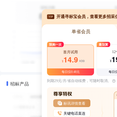
开通寻标宝会员，查看更多招采
VIP
单省会员
限购一次
最划算
1
首月试用
1
14.9
¥39
¥
¥
每日仅0.48元
每日仅
到期29元/月/省自动续费，可随时取消。
招标产品
标讯详情查看
关键电话直连