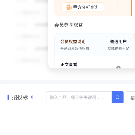
甲方分析查询
会员尊享权益
招投标
招
0