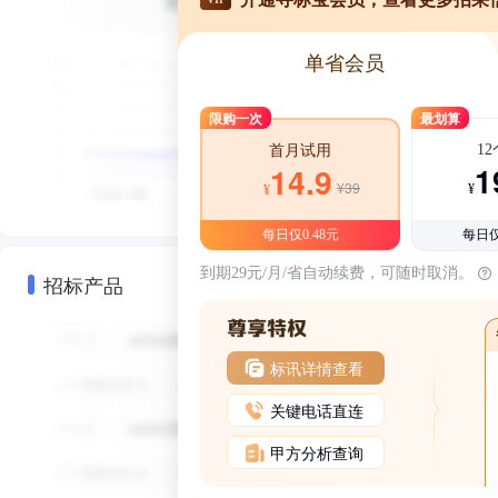
单省会员
限购一次
最划算
1
首月试用
1
14.9
¥39
¥
¥
每日仅0.48元
每日仅
到期29元/月/省自动续费，可随时取消。
招标产品
标讯详情查看
关键电话直连
甲方分析查询