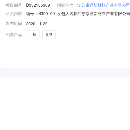
项目编号：
D332185309
招标单位：
江苏康通新材料产业有限公司
编号：S3001001发包人名称江苏康通新材料产业有限公
正文内容：
戴南镇创新大道西北侧工程规模项目总占地面积209亩资金来源
发布时间：
2020-11-20
承包拟定承包人单位名称江苏春洋城建有限公司资质类别和等级
相关产品：
厂房
食堂
NEW
HOT
5折起