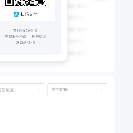
扫码支付
支付则代表同意
交易服务协议
｜
用户协议
发票获取
省份地区