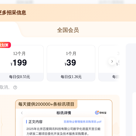
更多招采信息
全国会员
最划算
12个月
1个月
3个月
199
39
99
¥
¥
¥
每日仅0.55元
每日仅1.26元
每日仅1.08元
时取消。