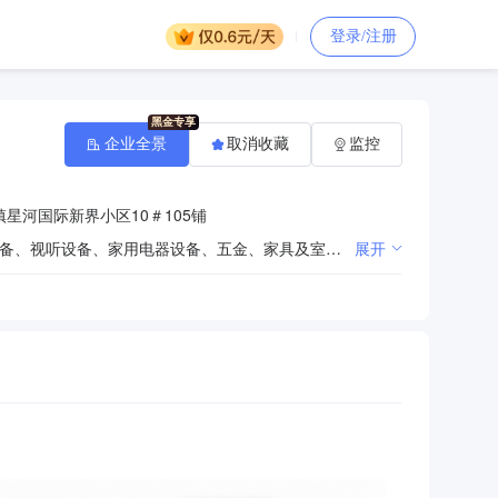
登录/注册
企业全景
取消收藏
监控
星河国际新界小区10＃105铺
文化用品零售；纸制品销售；计算机、软件及辅助设备、文具用品、体育用品及器材、电子产品、通讯设备、视听设备、家用电器设备、五金、家具及室内装饰材料、办公设备及耗材、监控设备的销售、安装及维修；软件技术服务业；打字、复印；设计、制作、发布国内各类广告；日用化学产品销售；卷烟零售；酒的销售；服装、服饰、建材销售；医疗器械零售；食品、日用百货、消毒用品（不含危险化学品）销售。（依法须经批准的项目，经相关部门批准后方可开展经营活动）
展开