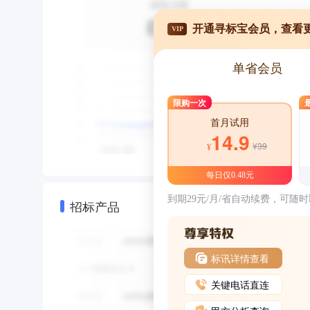
开通寻标宝会员，查看
VIP
单省会员
限购一次
首月试用
14.9
¥39
¥
每日仅0.48元
到期29元/月/省自动续费，可随
招标产品
标讯详情查看
关键电话直连