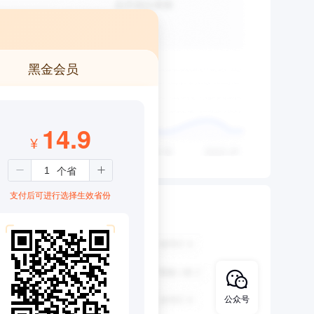
黑金会员
14.9
¥
支付后可进行选择生效省份
公众号