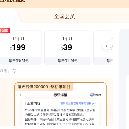
全国会员
最划算
12个月
1个月
3个月
199
39
99
¥
¥
¥
每日仅0.55元
每日仅1.26元
每日仅1.08元
时取消。