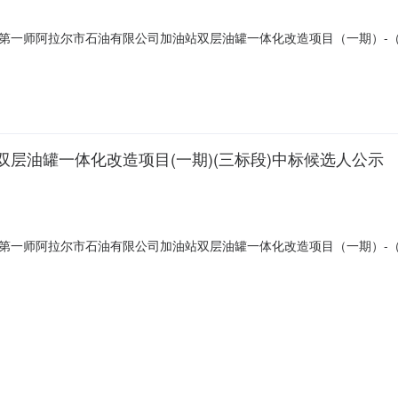
第一师阿拉尔市石油有限公司加油站双层油罐一体化改造项目（一期）-
，包含图纸及工程量清单的全部内容。第一名单位名称阿克苏市三金石油
日历天建造师姓名注册级别注册证书编号质量标准合格第二名单位名称阿克苏市
层油罐一体化改造项目(一期)(三标段)中标候选人公示
第一师阿拉尔市石油有限公司加油站双层油罐一体化改造项目（一期）-
包含图纸及工程量清单的全部内容。第一名单位名称阿克苏市三金石油设
历天建造师姓名注册级别注册证书编号质量标准合格第二名单位名称阿克苏市科