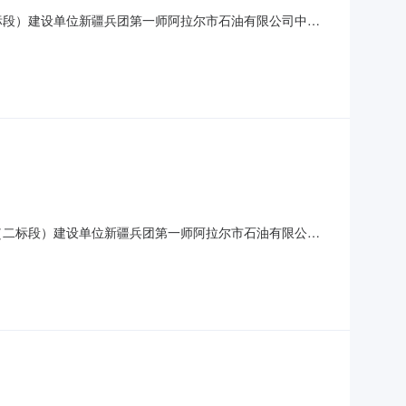
标段）建设单位新疆兵团第一师阿拉尔市石油有限公司中标
有限公司投标报价大写叁佰贰拾捌万陆仟肆佰壹拾元整小写
程有限公司投标报价大写叁佰贰拾陆万捌仟伍佰陆拾肆元整小写
（二标段）建设单位新疆兵团第一师阿拉尔市石油有限公司
油设备有限公司投标报价大写叁佰贰拾柒万壹仟伍佰玖拾贰
市科德加热器材有限公司投标报价大写叁佰贰拾柒万捌仟捌佰玖