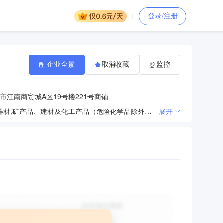
登录/注册
企业全景
取消收藏
监控
市江南商贸城A区19号楼221号商铺
电采暖、加热设备的销售、安装施工及维修；农产品、畜产品、水产品,针纺织品、服装,文化体育用品及器材,矿产品、建材及化工产品（危险化学品除外）,机械设备、五金（管制器具除外）,厨具卫具、日用百货,电气设备,消防器材、电子产品（二手手机、翻新机除外）、监控设备、环卫环保设备、特种机械设备、工程机械设备、车辆的批发和零售广告业加油站建设施工及装修,加油站、油库设备的销售安装及改造、维修。（依法须经批准的项目，经相关部门批准后方可开展经营活动）
展开