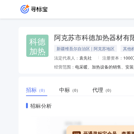
阿克苏市科德加热器材有
科德
加热
新疆维吾尔自治区 | 阿克苏地区
其他
法定代表人：
袁先社
注册资本：
100
经营范围：
招标
中标
代理
（0）
（0）
（0）
招标分析
开通寻标宝会员，查看
VIP