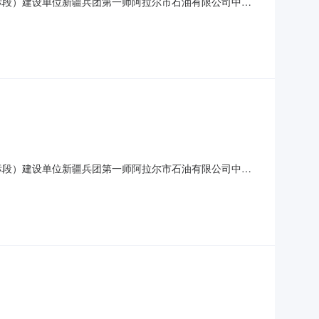
标段）建设单位新疆兵团第一师阿拉尔市石油有限公司中标
有限公司投标报价大写叁佰壹拾玖万玖仟零肆拾捌元整小写
程有限公司投标报价大写叁佰贰拾肆万叁仟柒佰捌拾壹元整小写
标段）建设单位新疆兵团第一师阿拉尔市石油有限公司中标
限公司投标报价大写叁佰壹拾肆万壹仟壹佰零捌元整小写
程有限公司投标报价大写叁佰壹拾陆万壹仟叁佰叁拾陆元整小写