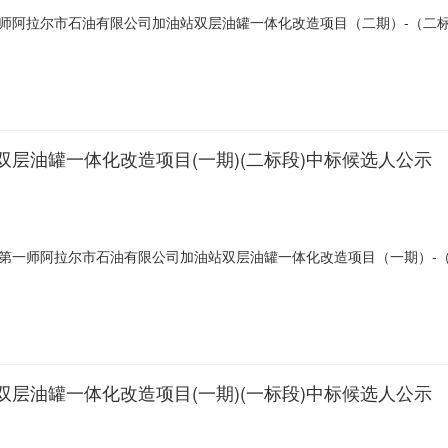
师阿拉尔市石油有限公司加油站双层油罐一体化改造项目（二期）-（二
含图纸及工程量清单的全部内容。第一名单位名称阿克苏市科德加热器材
建造师姓名注册级别注册证书编号质量标准合格第二名单位名称新疆联诚建设工
层油罐一体化改造项目(一期)(二标段)中标候选人公示
第一师阿拉尔市石油有限公司加油站双层油罐一体化改造项目（一期）-
造，包含图纸及工程量清单的全部内容。第一名单位名称阿克苏市三金石
0日历天建造师姓名注册级别注册证书编号质量标准合格第二名单位名称阿克苏
层油罐一体化改造项目(一期)(一标段)中标候选人公示