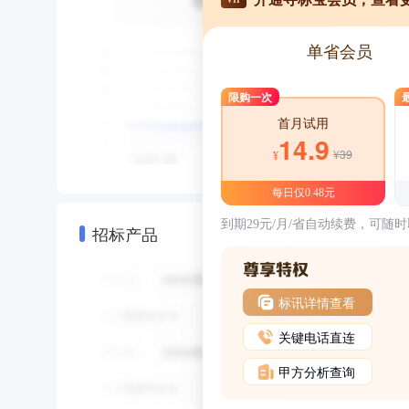
单省会员
限购一次
首月试用
14.9
¥39
¥
每日仅0.48元
到期29元/月/省自动续费，可随
招标产品
标讯详情查看
关键电话直连
甲方分析查询