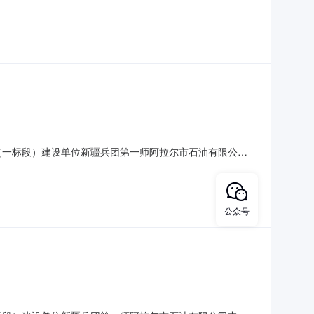
设备有限公司投标报价大写叁佰伍拾柒万柒仟伍佰捌拾肆元整
德加热器材有限公司投标报价大写叁佰陆拾万零玖仟肆佰零肆元
（一标段）建设单位新疆兵团第一师阿拉尔市石油有限公司
材有限公司投标报价大写叁佰柒拾壹万玖仟柒佰陆拾壹元整小
石油设备有限公司投标报价大写叁佰柒拾叁万玖仟陆佰贰拾伍元
公众号