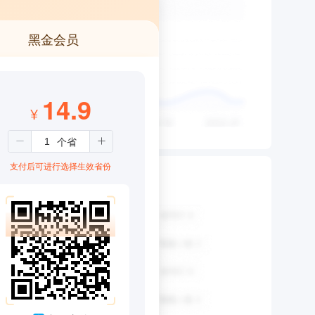
黑金会员
14.9
¥
支付后可进行选择生效省份