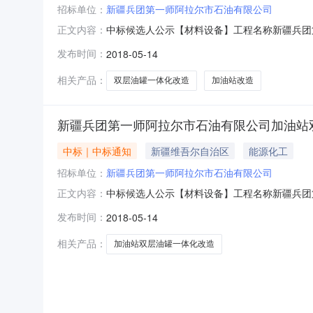
招标单位：
新疆兵团第一师阿拉尔市石油有限公司
中标候选人公示【材料设备】工程名称新疆兵团
正文内容：
中标工程范围一标段：2团和沙河站加油站改造
发布时间：
2018-05-14
整小写2862315.0000元投标工期50
贰元整小写2874672.0000
相关产品：
双层油罐一体化改造
加油站改造
新疆兵团第一师阿拉尔市石油有限公司加油站双
中标｜中标通知
新疆维吾尔自治区
能源化工
招标单位：
新疆兵团第一师阿拉尔市石油有限公司
中标候选人公示【材料设备】工程名称新疆兵团
正文内容：
中标工程范围三标段：十团和八团加油站改造，
发布时间：
2018-05-14
小写2964286.0000元投标工期50日
元整小写2958235.0000元
相关产品：
加油站双层油罐一体化改造