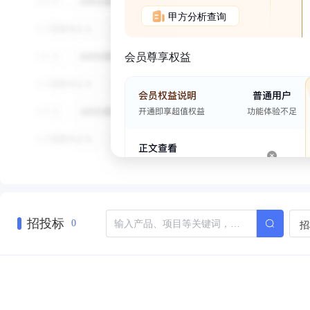
甲方分析查询
会员尊享权益
招投标
招
0