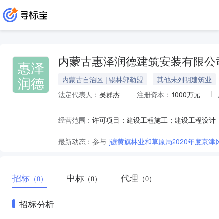
内蒙古惠泽润德建筑安装有限公
惠泽
润德
内蒙古自治区 | 锡林郭勒盟
其他未列明建筑业
法定代表人：
吴群杰
注册资本：
1000万元
经营范围：
最新动态：
参与
[镶黄旗林业和草原局2020年度京
招标
中标
代理
（0）
（0）
（0）
招标分析