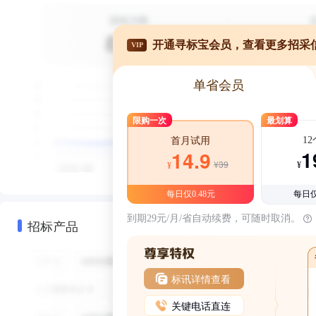
开通寻标宝会员，查看更多招采
VIP
单省会员
限购一次
最划算
1
首月试用
1
14.9
¥39
¥
¥
每日仅0.48元
每日仅
到期29元/月/省自动续费，可随时取消。
招标产品
标讯详情查看
关键电话直连