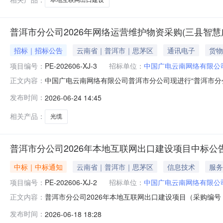
普洱市分公司2026年网络运营维护物资采购(三县智
招标｜招标公告
云南省｜普洱市｜思茅区
通讯电子
货物
项目编号：
PE-202606-XJ-3
招标单位：
中国广电云南网络有限公
中国广电云南网络有限公司普洱市分公司现进行“普洱市分
正文内容：
价，具体事宜如下：一、项目内容1.1项目名称：普洱市分公司
发布时间：
2026-06-24 14:45
位：中国广电云南网络有限公司普洱市分公司1.4采购方式
件为
相关产品：
光缆
普洱市分公司2026年本地互联网出口建设项目中标公
中标｜中标通知
云南省｜普洱市｜思茅区
信息技术
服务
项目编号：
PE-202606-XJ-2
招标单位：
中国广电云南网络有限公
普洱市分公司2026年本地互联网出口建设项目（采购编号：
正文内容：
位：昆明豆垚科技有限公司中标金额：11.5万元标段二
发布时间：
2026-06-18 18:28
额：6.26万元标段四：宽带认证计费管理系统中标单位：广