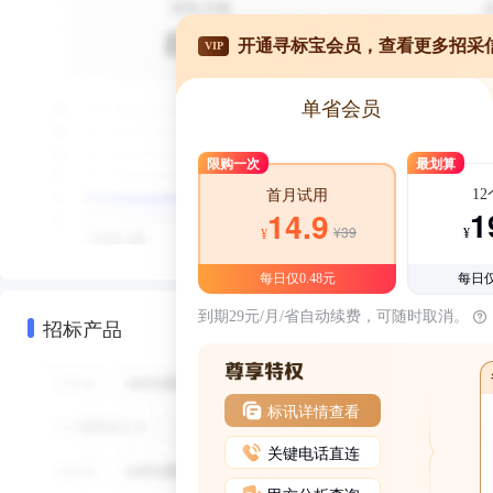
开通寻标宝会员，查看更多招采
VIP
单省会员
限购一次
最划算
1
首月试用
1
14.9
¥39
¥
¥
每日仅0.48元
每日仅
到期29元/月/省自动续费，可随时取消。
招标产品
标讯详情查看
关键电话直连