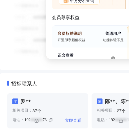
甲方分析查询
会员尊享权益
招标联系人
罗**
陈**、陈*
罗
陈
个
个
37
27
相关项目：
相关项目：
立即查看
电话：
192
76
电话：
192
1
******
******