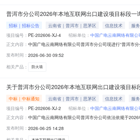
普洱市分公司2026年本地互联网出口建设项目标段一询
招标｜招标公告
云南省｜普洱市｜思茅区
信息技术
服务
项目编号：
PE-202606-XJ-4
招标单位：
中国广电云南网络有限公
中国广电云南网络有限公司普洱市分公司现进行“普洱市分公
正文内容：
体事宜如下：一、项目内容1.1项目名称：普洱市分公司2026
发布时间：
2026-06-30 09:52
采购方式：询价采购1.5采购内容：本次询价采购共1个标
相关产品：
防火墙
关于普洱市分公司2026年本地互联网出口建设项目
中标｜中标通知
云南省｜普洱市｜思茅区
信息技术
服务
项目编号：
PE-202606-XJ-2
招标单位：
中国广电云南网络有限公
中国广电云南网络有限公司普洱市分公司依法依规于2026年6
正文内容：
评标确定标段一的中标单位为：昆明豆垚科技有限公司。
发布时间：
2026-06-25 14:28
招标，请有意参与合作的供应商关注近期招标公告。特此公告
相关产品：
本地互联网出口建设