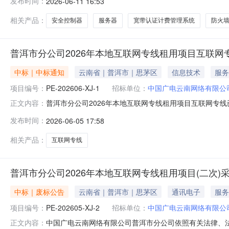
发布时间：
2026-06-11 16:53
采购方式：询价采购1.5采购内容：本次询价采购共4个标
相关产品：
安全控制器
服务器
宽带认证计费管理系统
防火
普洱市分公司2026年本地互联网专线租用项目互联网
中标｜中标通知
云南省｜普洱市｜思茅区
信息技术
服务
项目编号：
PE-202606-XJ-1
招标单位：
中国广电云南网络有限公
普洱市分公司2026年本地互联网专线租用项目互联网专
正文内容：
项目名称：普洱市分公司2026年本地互联网专线租用项目（第
发布时间：
2026-06-05 17:58
采购1.5采购内容：标段：互联网专线1.6项目预算：8
相关产品：
互联网专线
普洱市分公司2026年本地互联网专线租用项目(二次)
中标｜废标公告
云南省｜普洱市｜思茅区
通讯电子
服务
项目编号：
PE-202605-XJ-2
招标单位：
中国广电云南网络有限公
中国广电云南网络有限公司普洱市分公司依照有关法律、法规对“
正文内容：