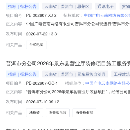
招标｜招标公告
云南省｜普洱市｜思茅区
通讯电子
货物
项目编号：
PE-202607-XJ-2
招标单位：
中国广电云南网络有限公
中国广电云南网络有限公司普洱市分公司现进行“普洱市分
正文内容：
项目内容1.1项目名称：普洱市分公司2026年固定资产购置台
发布时间：
2026-07-22 13:31
式：询价采购1.5采购内容：本次询价采购共1个标段：台
相关产品：
台式电脑
普洱市分公司2026年景东县营业厅装修项目施工服务
招标｜招标公告
云南省｜普洱市｜景东彝族自治县
工程建筑
项目编号：
PE-202607-GC-1
招标单位：
中国广电云南网络有限公
“普洱市分公司2026年景东县营业厅装修项目”，经省
正文内容：
体事宜如下：一、项目内容：1、项目名称：普洱市分公司20
发布时间：
2026-07-10 09:12
4、招标方式：竞争性谈判5、付款方式：按合同要求执行
万元。7、工程施工
相关产品：
地板砖
石膏板吊顶
石膏板假墙