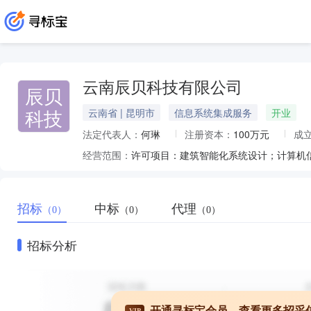
云南辰贝科技有限公司
辰贝
科技
云南省 | 昆明市
信息系统集成服务
开业
法定代表人：
何琳
注册资本：
100万元
成
经营范围：
招标
中标
代理
（0）
（0）
（0）
招标分析
开通寻标宝会员，查看更多招采
VIP