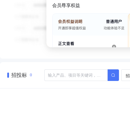
会员尊享权益
招投标
招
0