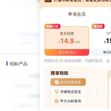
单省会员
限购一次
最划算
1
首月试用
1
14.9
¥39
¥
¥
每日仅0.48元
每日仅
到期29元/月/省自动续费，可随时取消。
招标产品
标讯详情查看
关键电话直连
甲方分析查询