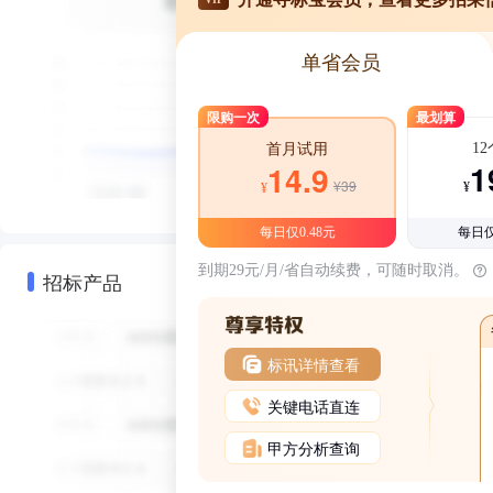
单省会员
限购一次
最划算
1
首月试用
1
14.9
¥39
¥
¥
每日仅0.48元
每日仅
到期29元/月/省自动续费，可随时取消。
招标产品
标讯详情查看
关键电话直连
甲方分析查询