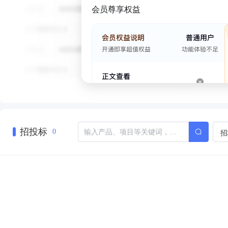
会员尊享权益
招投标
招
0