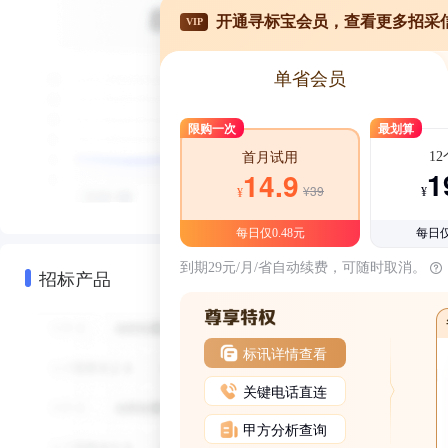
开通寻标宝会员，查看更多招采
VIP
单省会员
限购一次
最划算
1
首月试用
1
14.9
¥39
¥
¥
每日仅0.48元
每日仅
到期29元/月/省自动续费，可随时取消。
招标产品
标讯详情查看
关键电话直连
甲方分析查询