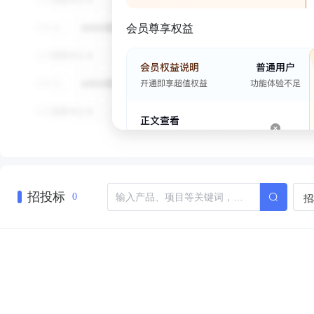
会员尊享权益
招投标
招
0