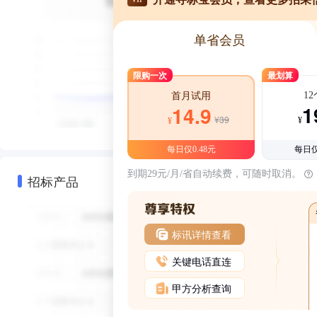
单省会员
限购一次
最划算
1
首月试用
1
14.9
¥39
¥
¥
每日仅0.48元
每日仅
到期29元/月/省自动续费，可随时取消。
招标产品
标讯详情查看
关键电话直连
甲方分析查询