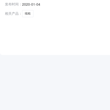
村集体资产出租交易类型续租挂牌日期挂牌起始日期：2020
发布时间：
2020-01-04
(元)172872.00原承租人苏州易珏电子科技有限公司租赁期限特
相关产品：
续租