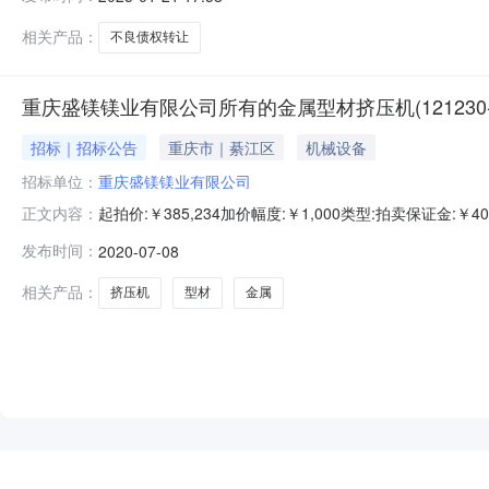
相关产品：
不良债权转让
重庆盛镁镁业有限公司所有的金属型材挤压机(121230-01
招标｜招标公告
重庆市｜綦江区
机械设备
招标单位：
重庆盛镁镁业有限公司
起拍价:￥385,234加价幅度:￥1,000类型:拍卖保证金
正文内容：
镁镁业有限公司所有的金属型材挤压机（121230-01XJ-
发布时间：
2020-07-08
外）在淘宝网司法拍卖网络平台（网址https://sf.taobao.com/09
相关产品：
挤压机
型材
金属
NEW
HOT
5折起