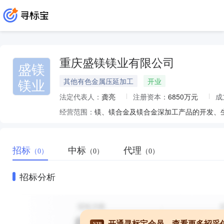
重庆盛镁镁业有限公司
盛镁
镁业
其他有色金属压延加工
开业
法定代表人：
龚亮
注册资本：
6850万元
成
经营范围：
招标
中标
代理
（0）
（0）
（0）
招标分析
开通寻标宝会员，查看更多招采
VIP