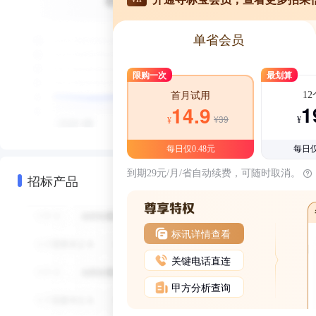
单省会员
限购一次
最划算
1
首月试用
1
14.9
¥39
¥
¥
每日仅0.48元
每日仅
到期29元/月/省自动续费，可随时取消。
招标产品
标讯详情查看
关键电话直连
甲方分析查询