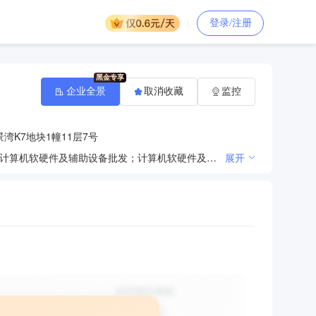
登录/注册
企业全景
取消收藏
监控
湾K7地块1幢11层7号
一般项目：软件开发；安防设备销售；安全技术防范系统设计施工服务；安全系统监控服务；光纤销售；计算机软硬件及辅助设备批发；计算机软硬件及辅助设备零售；计算机及办公设备维修；办公用品销售；电子产品销售；日用品销售；家具销售；家具零配件销售；家具安装和维修服务（除许可业务外，可自主依法经营法律法规非禁止或限制的项目）
展开