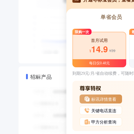
单省会员
限购一次
首月试用
14.9
¥39
¥
每日仅0.48元
到期29元/月/省自动续费，可随
招标产品
标讯详情查看
关键电话直连
甲方分析查询