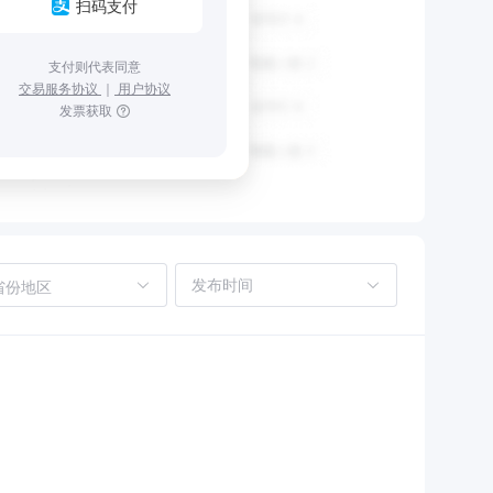
扫码支付
支付则代表同意
交易服务协议
｜
用户协议
发票获取
省份地区