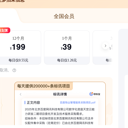
全国会员
最划算
12个月
1个月
3个月
199
39
99
¥
¥
¥
每日仅0.55元
每日仅1.26元
每日仅1.08元
时取消。