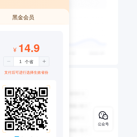
黑金会员
14.9
¥
支付后可进行选择生效省份
公众号