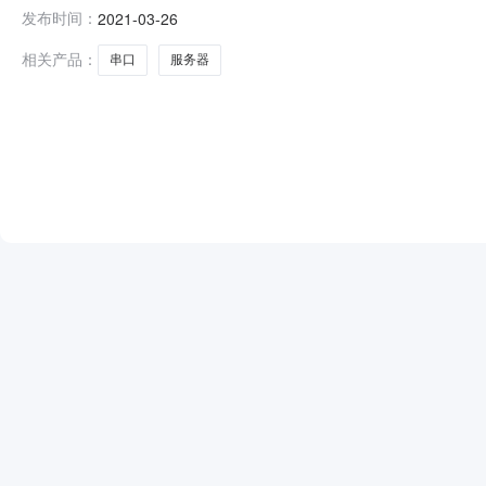
+85℃流控：Rts/cts/xon/xoff波特率：600BPS~230.
发布时间：
2021-03-26
RS485集线器HUB2台通信速率：300BPS-115.2KBPS工作
相关产品：
串口
服务器