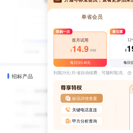
单省会员
限购一次
最划算
1
首月试用
1
14.9
¥39
¥
¥
每日仅0.48元
每日仅
到期29元/月/省自动续费，可随时取消。
招标产品
标讯详情查看
关键电话直连
甲方分析查询