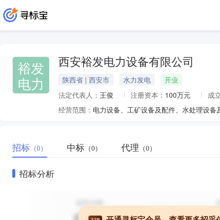
西安裕发电力设备有限公司
裕发
电力
陕西省 | 西安市
水力发电
开业
法定代表人：
王俊
注册资本：
100万元
成
经营范围：
招标
中标
代理
（0）
（0）
（0）
招标分析
开通寻标宝会员，查看更多招采
VIP