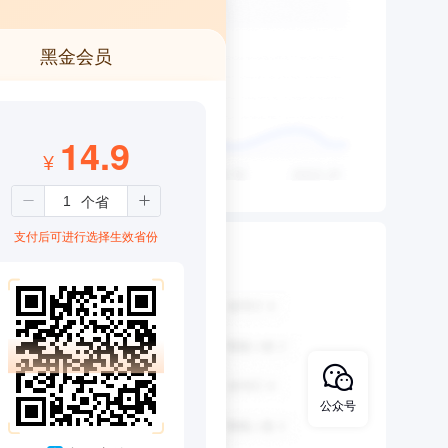
黑金会员
14.9
¥
支付后可进行选择生效省份
公众号