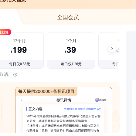
全国会员
最划算
12个月
1个月
3个月
199
39
99
¥
¥
¥
每日仅0.55元
每日仅1.26元
每日仅1.08元
时取消。