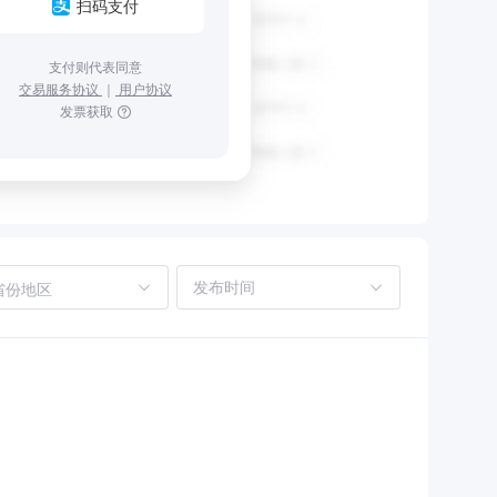
扫码支付
支付则代表同意
交易服务协议
｜
用户协议
发票获取
省份地区