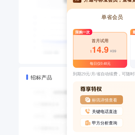
单省会员
限购一次
首月试用
14.9
¥39
¥
每日仅0.48元
到期29元/月/省自动续费，可随
招标产品
标讯详情查看
关键电话直连
甲方分析查询