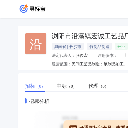
浏阳市沿溪镇宏诚工艺品
沿
湖南省 | 长沙市
竹制品制造
开业
法定代表人：
张俊宏
注册资本：
-
经营范围：
民间工艺品制造；纸制品加工。
招标
中标
代理
（0）
（0）
（0）
招标分析
开通寻标宝会员，查看
VIP