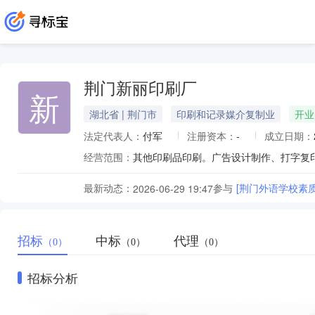
荆门新丽印刷厂
新
湖北省 | 荆门市
印刷和记录媒介复制业
开业
法定代表人：
付军
注册资本：
-
成立日期：
经营范围：
其他印刷品印刷。广告设计制作、打字复
最新动态：
参与
[荆门外语学校素
2026-06-29 19:47
招标
中标
代理
（0）
（0）
（0）
招标分析