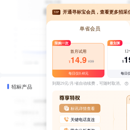
开通寻标宝会员，查看更多招采
VIP
单省会员
限购一次
最划算
1
首月试用
1
14.9
¥39
¥
¥
每日仅0.48元
每日仅
到期29元/月/省自动续费，可随时取消。
招标产品
标讯详情查看
关键电话直连