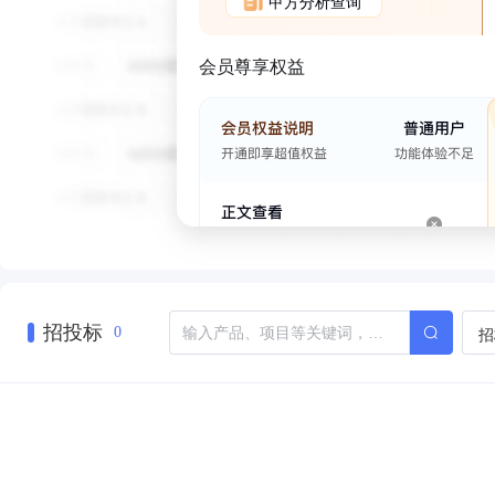
甲方分析查询
会员尊享权益
招投标
招
0