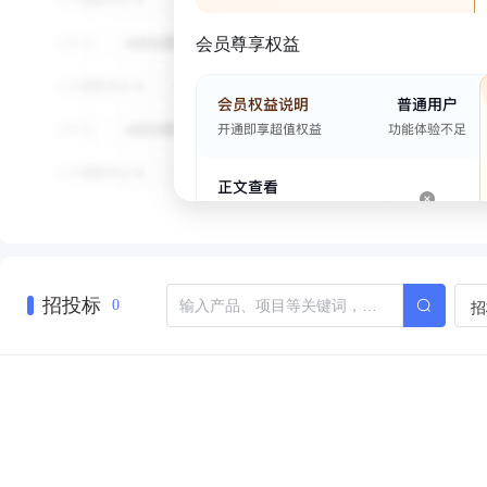
会员尊享权益
招投标
招
0