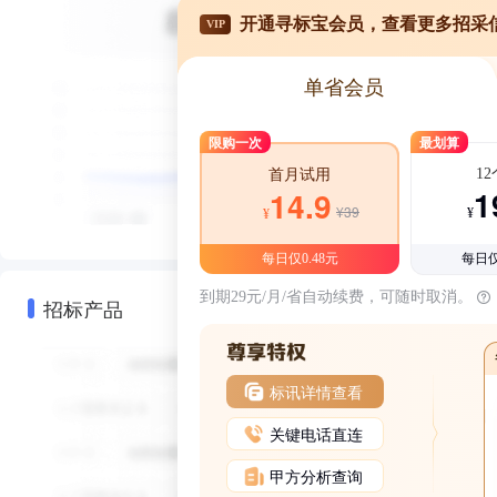
开通寻标宝会员，查看更多招采
VIP
单省会员
限购一次
最划算
1
首月试用
1
14.9
¥39
¥
¥
每日仅0.48元
每日仅
到期29元/月/省自动续费，可随时取消。
招标产品
标讯详情查看
关键电话直连
甲方分析查询