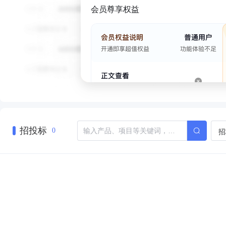
会员尊享权益
招投标
招
0