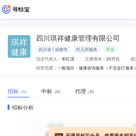
四川琪祥健康管理有限公司
琪祥
健康
四川省 | 成都市
托儿所服务
开业
法定代表人：
牟红清
注册资本：
20万元
成
经营范围：
招标
中标
代理
（0）
（0）
（0）
招标分析
开通寻标宝会员，查看更多招采
VIP