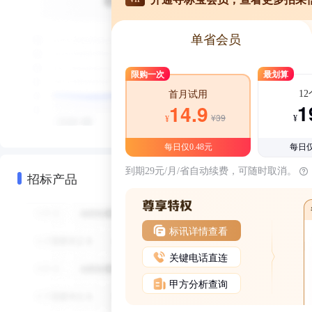
单省会员
限购一次
最划算
1
首月试用
1
14.9
¥39
¥
¥
每日仅0.48元
每日仅
到期29元/月/省自动续费，可随时取消。
招标产品
标讯详情查看
关键电话直连
甲方分析查询