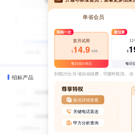
单省会员
限购一次
最划算
1
首月试用
1
14.9
¥39
¥
¥
每日仅0.48元
每日仅
到期29元/月/省自动续费，可随时取消。
招标产品
标讯详情查看
关键电话直连
甲方分析查询