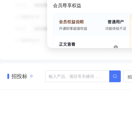
会员尊享权益
招投标
招
0