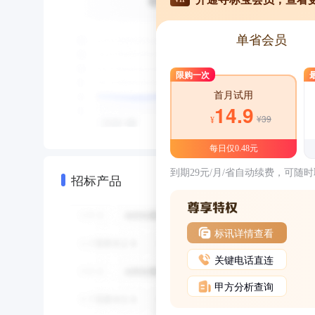
单省会员
限购一次
首月试用
14.9
¥39
¥
每日仅0.48元
到期29元/月/省自动续费，可随
招标产品
标讯详情查看
关键电话直连
甲方分析查询