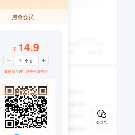
黑金会员
14.9
¥
支付后可进行选择生效省份
公众号