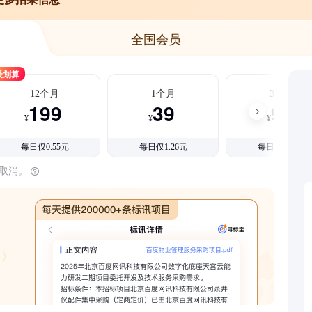
全国会员
最划算
12个月
1个月
3个月
199
39
99
¥
¥
¥
每日仅0.55元
每日仅1.26元
每日仅1.08元
时取消。