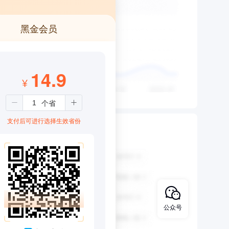
黑金会员
14.9
¥
支付后可进行选择生效省份
公众号