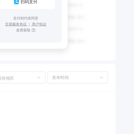
扫码支付
支付则代表同意
交易服务协议
｜
用户协议
发票获取
省份地区