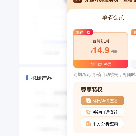
单省会员
限购一次
首月试用
14.9
¥39
¥
每日仅0.48元
到期29元/月/省自动续费，可随
招标产品
标讯详情查看
关键电话直连
甲方分析查询