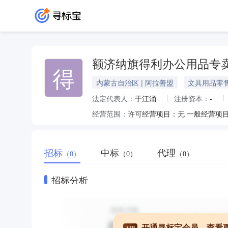
额济纳旗得利办公用品专
得
内蒙古自治区 | 阿拉善盟
文具用品零
法定代表人：
于江涌
注册资本：
-
经营范围：
许可经营项目：无 一般经营项
招标
中标
代理
（0）
（0）
（0）
招标分析
开通寻标宝会员，查看
VIP