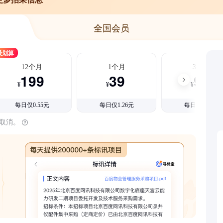
全国会员
最划算
12个月
1个月
3个月
199
39
99
¥
¥
¥
每日仅0.55元
每日仅1.26元
每日仅1.08元
时取消。