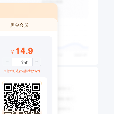
黑金会员
14.9
¥
支付后可进行选择生效省份