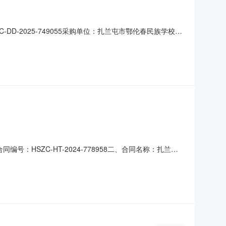
-2025-749055采购单位：扎兰屯市鄂伦春民族学校所
采计划[2025]00533采购方式：电子卖场（协议采购)二、采
壹万捌仟柒佰伍拾元整。产品
HSZC-HT-2024-778958二、合同名称：扎兰屯
校采购订单五、合同主体采购人(甲方)：扎兰屯市鄂伦春民族学
泰文体百货用品商店地址：扎兰屯市正阳办事处联系方式