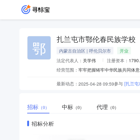
扎兰屯市鄂伦春民族学校
鄂
内蒙古自治区 | 呼伦贝尔市
开业
法定代表人：
关学伟
注册资本：
1790
经营范围：
最新动态：
参与
[扎兰
2025-04-28 09:59
招标
中标
代理
（0）
（0）
（0）
招标分析