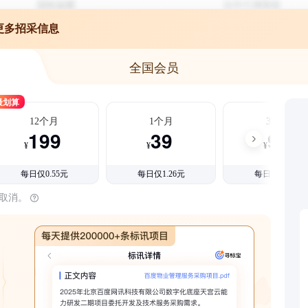
更多招采信息
全国会员
最划算
12个月
1个月
3个月
199
39
99
¥
¥
¥
每日仅0.55元
每日仅1.26元
每日仅1.08元
时取消。