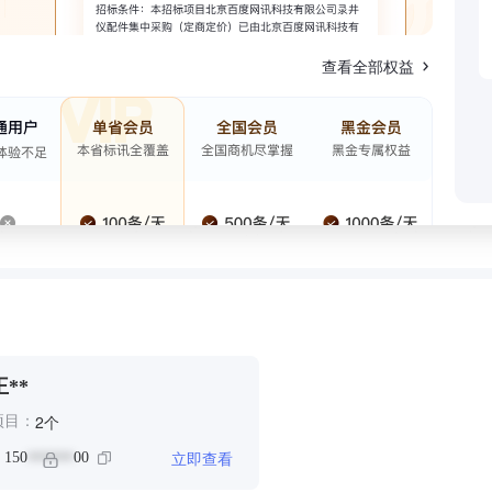
查看全部权益
王**
个
2
项目：
立即查看
：
150
00
******