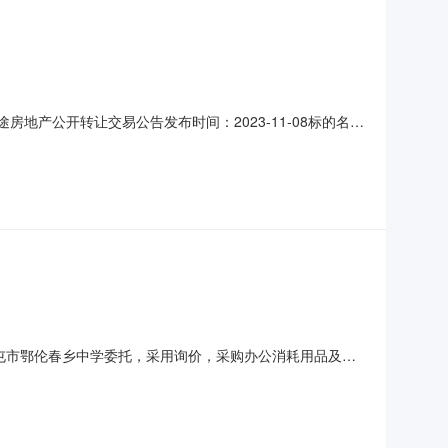
房地产公开转让交易公告发布时间：2023-11-08标的名称
日挂牌截止日期2023年11月14日挂牌期满，如未征集到意向受
7平方米权利人用地面积土地使用权证号权利性质用
兰屯市鄂伦春乡中学委托，采用询价，采购办公消耗用品及类
号：扎财购准字(电子)[2017]00274号采购文件编
要求预算金额(元)附件材料1办公用品4803详见询价招标文