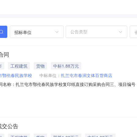
招标单位
合同
市
工程建筑
货物
中标1.88万元
市鄂伦春民族学校
中标单位：
扎兰屯市春润文体百货商店
2二、合同名称：扎兰屯市鄂伦春民族学校复印纸直接订购采购合同三、项目编号：HS
扎兰屯市鄂伦春民族学校地址：内蒙古自治区呼伦贝尔市扎兰屯市鄂伦春乡南
伦贝尔扎兰屯市正阳办民族街原中蒙医院一层门市第3间联系方式：15705
成交公告