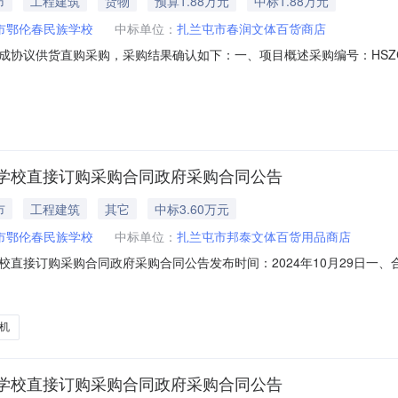
市
工程建筑
货物
预算1.88万元
中标1.88万元
市鄂伦春民族学校
中标单位：
扎兰屯市春润文体百货商店
议供货直购采购，采购结果确认如下：一、项目概述采购编号：HSZC-DD
0采购人及联系方式：王艳/15049094295采购计划备案书/核准书编号：扎政
：2025-04-2714:42成交金额：18750.00，大写(人民币)：
学校直接订购采购合同政府采购合同公告
市
工程建筑
其它
中标3.60万元
市鄂伦春民族学校
中标单位：
扎兰屯市邦泰文体百货用品商店
订购采购合同政府采购合同公告发布时间：2024年10月29日一、合同编号：
HSZC-DD-2024-628799四、项目名称：扎兰屯市鄂伦春民族学
乡南木建乡路联系方式：15049094295供应商(乙方)：扎兰屯市邦
机
学校直接订购采购合同政府采购合同公告