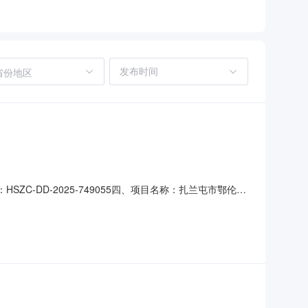
省份地区
ZC-DD-2025-749055四、项目名称：扎兰屯市鄂伦春
木建乡路联系方式：15049094295供应商（乙方）：
065336六、合同主要信息主要标的名称：A4复