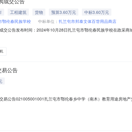
购成交公告
市
工程建筑
货物
预算3.60万元
中标3.60万元
市鄂伦春民族学校
中标单位：
扎兰屯市邦泰文体百货用品商店
交公告发布时间：2024年10月28日扎兰屯市鄂伦春民族学校在政采
8799采购单位：扎兰屯市鄂伦春民族学校所属区域：呼伦贝尔市预算金额(元)：36
1599采购方式：电子卖场（协议采购)二、采购结果成交供应商：扎兰屯市邦
机
交易公告
元
公告021005001001扎兰屯市鄂伦春乡中学（南木）教育用途房地产交
010120241816001挂牌起始日期2024年6月4日挂牌截止日期20
坐落扎兰屯市南木基本属性房屋建筑面积1877.17平方米权利人用地