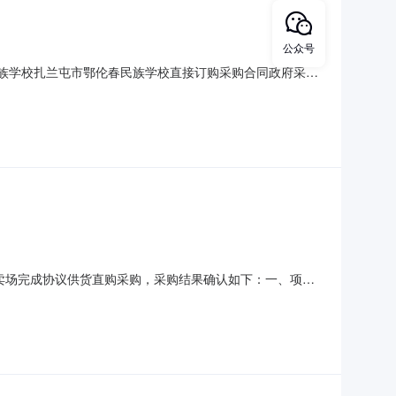
公众号
春民族学校扎兰屯市鄂伦春民族学校直接订购采购合同政府采购
采购合同三、项目编号：HSZC-DD-2024-628797四、项
伦贝尔市扎兰屯市鄂伦春乡南木建乡路联系方式：
子卖场完成协议供货直购采购，采购结果确认如下：一、项目
.00采购人及联系方式：王艳/15049094295采购计划备案
成交时间：2024-10-2816: