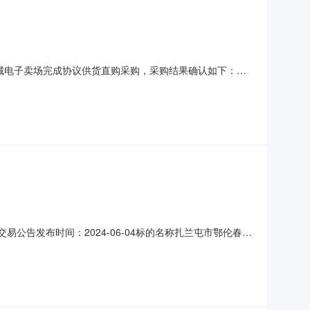
商城电子卖场完成协议供货直购采购，采购结果确认如下：
,000.00采购人及联系方式：王艳/15049094295采购
泰文体百货用品商店成交时间：2024-10
易公告发布时间：2024-06-04标的名称扎兰屯市鄂伦春乡
24年6月28日挂牌期满，如未征集到意向受让方挂牌期满后如未
面积土地使用权证号权利性质用途房屋结构钢混结构与