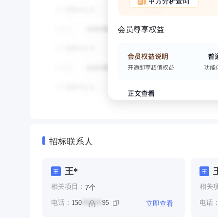
甲方分析查询
会员尊享权益
招标联系人
王*
王
王
个
7
相关项目：
相关
立即查看
电话：
150
95
电话
******