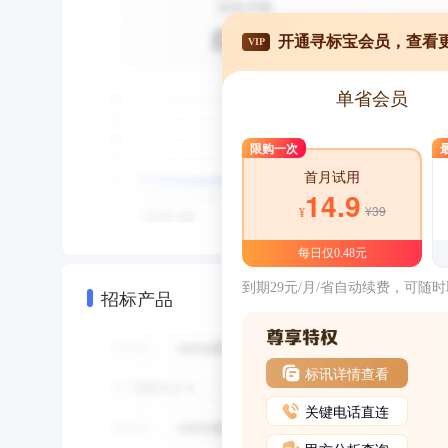
开通寻标宝会员，查看
VIP
单省会员
限购一次
首月试用
14.9
¥39
¥
每日仅0.48元
到期29元/月/省自动续费，可随
招标产品
标讯详情查看
关键电话直连