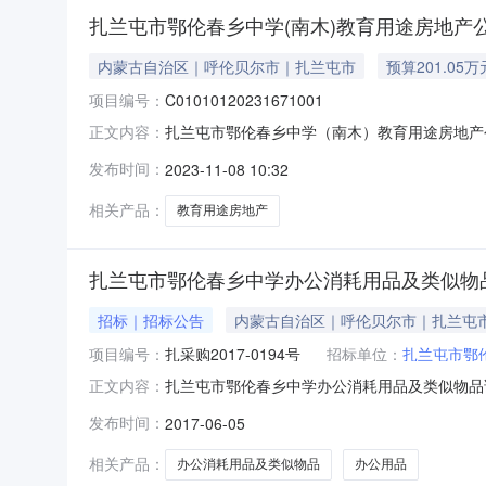
扎兰屯市鄂伦春乡中学(南木)教育用途房地产
内蒙古自治区｜呼伦贝尔市｜扎兰屯市
预算201.05万
项目编号：
C01010120231671001
扎兰屯市鄂伦春乡中学（南木）教育用途房地产公开
正文内容：
扎兰屯市鄂伦春乡中学（南木）教育用途房地产公开转
发布时间：
2023-11-08 10:32
让方挂牌期满后如未征集到意向受让方，信息发布
相关产品：
教育用途房地产
扎兰屯市鄂伦春乡中学办公消耗用品及类似物
招标｜招标公告
内蒙古自治区｜呼伦贝尔市｜扎兰屯
项目编号：
扎采购2017-0194号
招标单位：
扎兰屯市鄂
扎兰屯市鄂伦春乡中学办公消耗用品及类似物品询
正文内容：
似物品。欢迎符合资格条件的供应商前来报名参加。
发布时间：
2017-06-05
号：扎采购2017-0194号2、内容及分包情
件（因内蒙古
相关产品：
办公消耗用品及类似物品
办公用品