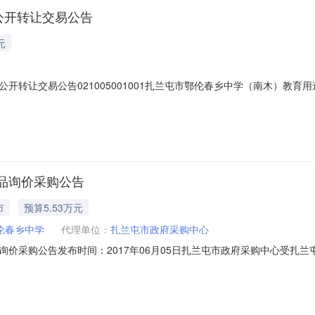
公开转让交易公告
元
转让交易公告021005001001扎兰屯市鄂伦春乡中学（南木）教育用途
让标的编号C01010120231671001挂牌起始日期2023年11月8
终结。标的概况标的坐落扎兰屯市南木基本属性房屋建筑面积1877.1
品询价采购公告
市
预算5.53万元
伦春乡中学
代理单位：
扎兰屯市政府采购中心
价采购公告发布时间：2017年06月05日扎兰屯市政府采购中心受扎
一、项目概述1、名称与编号项目名称：办公消耗用品及类似物品批准文件编
况（技术规格、参数及要求）包号货物、服务和工程名称数量技术规格、参数及