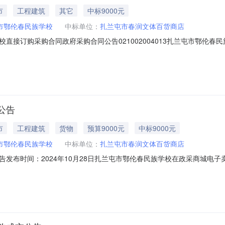
市
工程建筑
其它
中标9000元
市鄂伦春民族学校
中标单位：
扎兰屯市春润文体百货商店
直接订购采购合同政府采购合同公告021002004013扎兰屯市鄂伦
HSZC-HT-2024-778976二、合同名称：扎兰屯市鄂伦春民族学校直接订购
合同主体采购人(甲方)：扎兰屯市鄂伦春民族学校地址：内蒙古自治区呼
公告
市
工程建筑
货物
预算9000元
中标9000元
市鄂伦春民族学校
中标单位：
扎兰屯市春润文体百货商店
发布时间：2024年10月28日扎兰屯市鄂伦春民族学校在政采商城电
采购单位：扎兰屯市鄂伦春民族学校所属区域：呼伦贝尔市预算金额(元)：9,000
购方式：电子卖场（协议采购)二、采购结果成交供应商：扎兰屯市春润文体百货商店