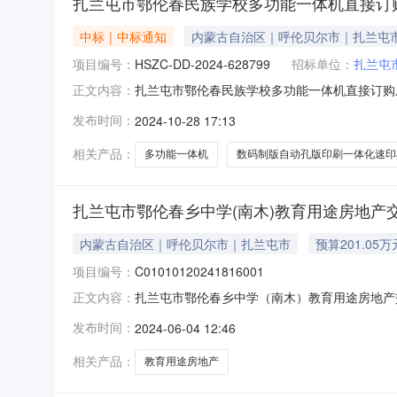
扎兰屯市鄂伦春民族学校多功能一体机直接订
中标｜中标通知
内蒙古自治区｜呼伦贝尔市｜扎兰屯
项目编号：
HSZC-DD-2024-628799
招标单位：
扎兰屯
扎兰屯市鄂伦春民族学校多功能一体机直接订购成
正文内容：
一、项目概述采购编号：HSZC-DD-2024-62
发布时间：
2024-10-28 17:13
计划备案书/核准书编号：扎政采计划[2024]0
相关产品：
多功能一体机
数码制版自动孔版印刷一体化速印
扎兰屯市鄂伦春乡中学(南木)教育用途房地产
内蒙古自治区｜呼伦贝尔市｜扎兰屯市
预算201.05万
项目编号：
C01010120241816001
扎兰屯市鄂伦春乡中学（南木）教育用途房地产交易
正文内容：
中学（南木）教育用途房地产公开转让标的编号C01
发布时间：
2024-06-04 12:46
征集到意向受让方，信息发布终结。标的概况标的
相关产品：
教育用途房地产